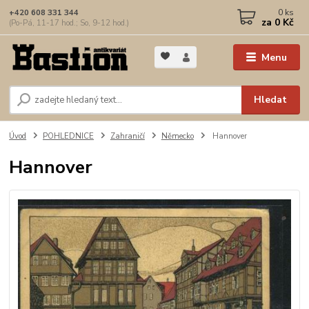
0
ks
+420 608 331 344
za
0 Kč
(Po-Pá, 11-17 hod.; So, 9-12 hod.)
Menu
Hledat
Úvod
POHLEDNICE
Zahraničí
Německo
Hannover
Hannover