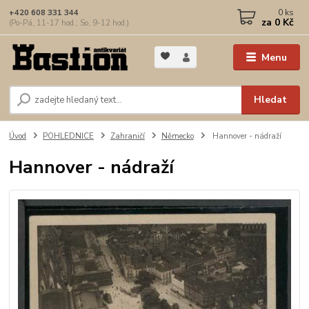
0
ks
+420 608 331 344
za
0 Kč
(Po-Pá, 11-17 hod.; So, 9-12 hod.)
Menu
Hledat
Úvod
POHLEDNICE
Zahraničí
Německo
Hannover - nádraží
Hannover - nádraží