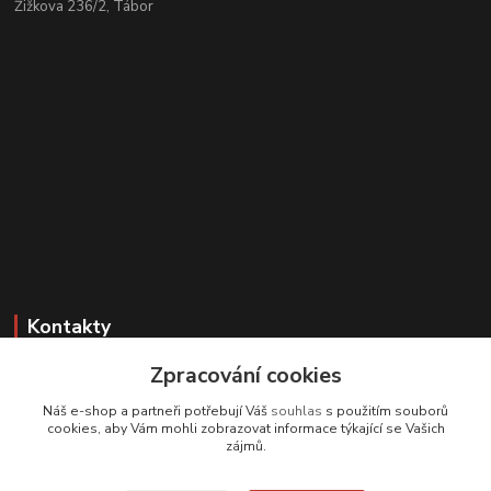
Žižkova 236/2, Tábor
Kontakty
Zpracování cookies
Zákaznická podpora
+420 608 331 344
Náš e-shop a partneři potřebují Váš
souhlas
s použitím souborů
(Po-Pá, 11-17 hod.; So, 9-12 hod.)
cookies, aby Vám mohli zobrazovat informace týkající se Vašich
zájmů.
info@antikvariatcz.com