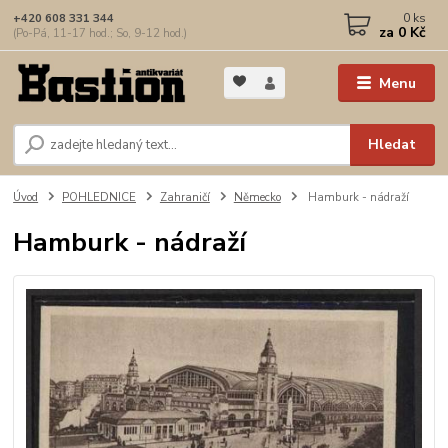
0
ks
+420 608 331 344
za
0 Kč
(Po-Pá, 11-17 hod.; So, 9-12 hod.)
Menu
Hledat
Úvod
POHLEDNICE
Zahraničí
Německo
Hamburk - nádraží
Hamburk - nádraží