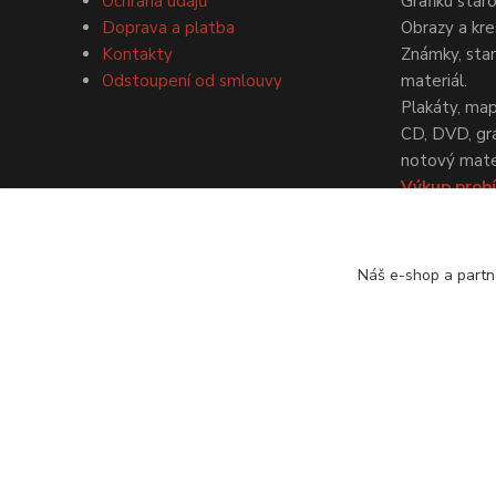
Ochrana údajů
Grafiku star
Doprava a platba
Obrazy a kre
Kontakty
Známky, staré
Odstoupení od smlouvy
materiál.
Plakáty, map
CD, DVD, gr
notový mater
Výkup probí
dohodě.
Náš e-shop a partn
© Antikvariát a galerie Bastion