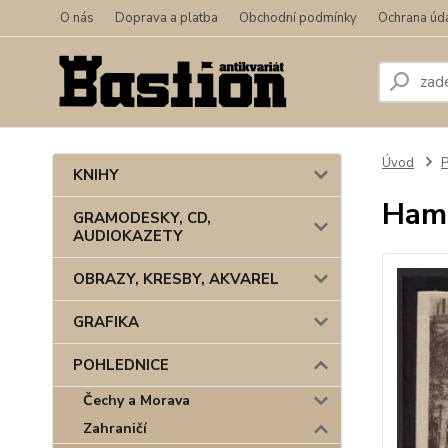
O nás
Doprava a platba
Obchodní podmínky
Ochrana úd
Úvod
KNIHY
Hamb
GRAMODESKY, CD,
AUDIOKAZETY
OBRAZY, KRESBY, AKVAREL
GRAFIKA
POHLEDNICE
Čechy a Morava
Zahraničí