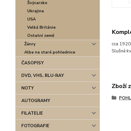
Švýcarsko
Ukrajina
USA
Velká Británie
Komple
Ostatní země
cca 1920
Žánry
Slušná kv
Alba na staré pohlednice
ČASOPISY
DVD, VHS, BLU-RAY
Zboží 
NOTY
POHL
AUTOGRAMY
FILATELIE
FOTOGRAFIE