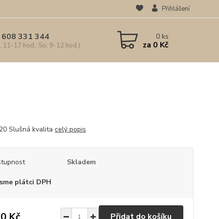
Přihlášení
 608 331 344
0
ks
za
0 Kč
, 11-17 hod.; So, 9-12 hod.)
20 Slušná kvalita
celý popis
tupnost
Skladem
sme plátci DPH
0 Kč
Přidat do košíku