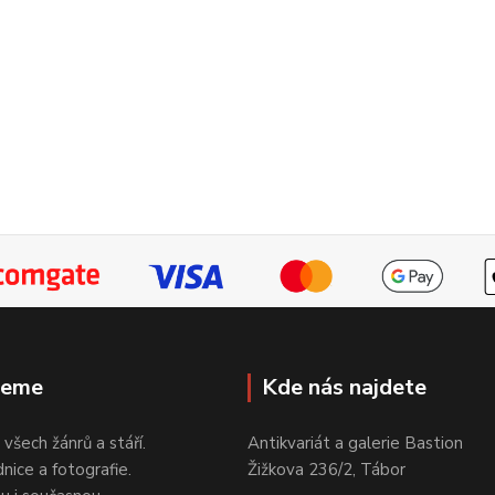
jeme
Kde nás najdete
 všech žánrů a stáří.
Antikvariát a galerie Bastion
nice a fotografie.
Žižkova 236/2, Tábor