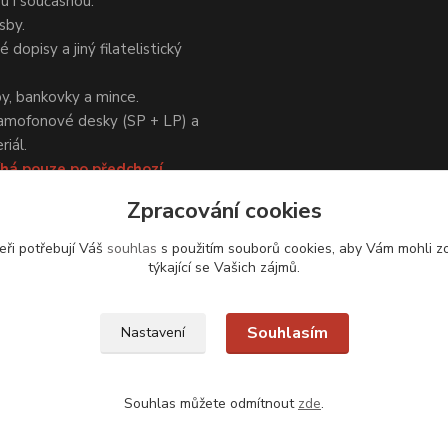
ou i současnou.
sby.
 dopisy a jiný filatelistický
y, bankovky a mince.
amofonové desky (SP + LP) a
iál.
há pouze po předchozí
Zpracování cookies
eři potřebují Váš
souhlas
s použitím souborů cookies, aby Vám mohli z
týkající se Vašich zájmů.
Upravit sběr cookies.
Souhlasím
Nastavení
Souhlas můžete odmítnout
zde
.