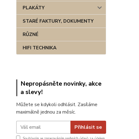
PLAKÁTY
STARÉ FAKTURY, DOKUMENTY
RŮZNÉ
HIFI TECHNIKA
Nepropásněte novinky, akce
a slevy!
Můžete se kdykoli odhlásit. Zasíláme
maximálně jednou za měsíc.
Přihlásit se
Souhlasím se
zpracováním osobních údajů
za účelem