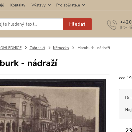
ajů
Kontakty
Výstavy
Pro sběratele
+420
Hledat
(Po-Pá
POHLEDNICE
Zahraničí
Německo
Hamburk - nádraží
urk - nádraží
cca 19
Dos
Nej
23