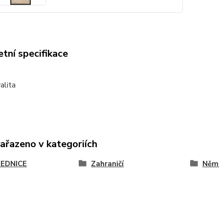
tní specifikace
alita
zařazeno v kategoriích
EDNICE
Zahraničí
Něm