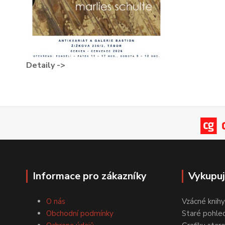
Detaily ->
Informace pro zákazníky
Vykupu
O nás
Vzácné knihy
Obchodní podmínky
Staré pohled