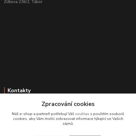
Žižkova 236/2, Tábor
Kontakty
Zpracování cookies
Zákaznická podpora
+420 608 331 344
Náš e-shop a partneři potřebují Váš
souhlas
s použitím souborů
(Po-Pá, 11-17 hod.; So, 9-12 hod.)
cookies, aby Vám mohli zobrazovat informace týkající se Vašich
zájmů.
info@antikvariatcz.com