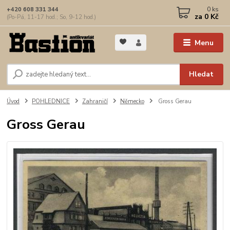
0
ks
+420 608 331 344
za
0 Kč
(Po-Pá, 11-17 hod.; So, 9-12 hod.)
Menu
Hledat
Úvod
POHLEDNICE
Zahraničí
Německo
Gross Gerau
Gross Gerau