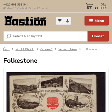
0
ks
+420 608 331 344
za
0 Kč
(Po-Pá, 11-17 hod.; So, 9-12 hod.)
Menu
Hledat
Úvod
POHLEDNICE
Zahraničí
Velká Británie
Folkestone
Folkestone