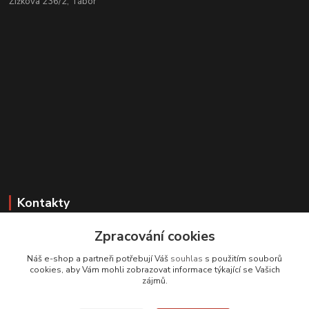
Žižkova 236/2, Tábor
Kontakty
Zákaznická podpora
Zpracování cookies
+420 608 331 344
Náš e-shop a partneři potřebují Váš
souhlas
s použitím souborů
(Po-Pá, 11-17 hod.; So, 9-12 hod.)
cookies, aby Vám mohli zobrazovat informace týkající se Vašich
zájmů.
info@antikvariatcz.com