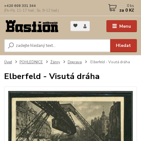
0
ks
+420 608 331 344
za
0 Kč
(Po-Pá, 11-17 hod.; So, 9-12 hod.)
Menu
Hledat
Úvod
POHLEDNICE
Žánry
Doprava
Elberfeld - Visutá dráha
Elberfeld - Visutá dráha