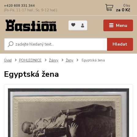
0
ks
+420 608 331 344
za
0 Kč
(Po-Pá, 11-17 hod.; So, 9-12 hod.)
Menu
Hledat
Úvod
POHLEDNICE
Žánry
Ženy
Egyptská žena
Egyptská žena