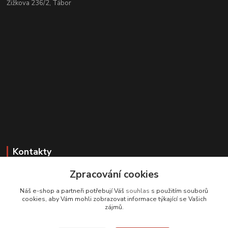
Žižkova 236/2, Tábor
Kontakty
Zpracování cookies
Zákaznická podpora
+420 608 331 344
Náš e-shop a partneři potřebují Váš
souhlas
s použitím souborů
(Po-Pá, 11-17 hod.; So, 9-12 hod.)
cookies, aby Vám mohli zobrazovat informace týkající se Vašich
zájmů.
info@antikvariatcz.com