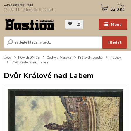
0
ks
+420 608 331 344
za
0 Kč
(Po-Pá, 11-17 hod.; So, 9-12 hod.)
Menu
Hledat
Úvod
POHLEDNICE
Čechy a Morava
Královehradecký
Trutnov
Dvůr Králové nad Labem
Dvůr Králové nad Labem