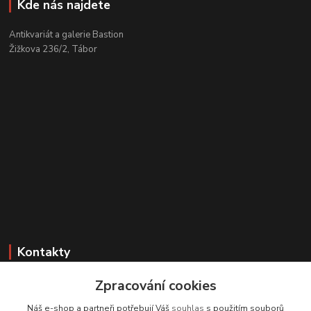
Kde nás najdete
Antikvariát a galerie Bastion
Žižkova 236/2, Tábor
Kontakty
Zákaznická podpora
Zpracování cookies
+420 608 331 344
Náš e-shop a partneři potřebují Váš
souhlas
s použitím souborů
(Po-Pá, 11-17 hod.; So, 9-12 hod.)