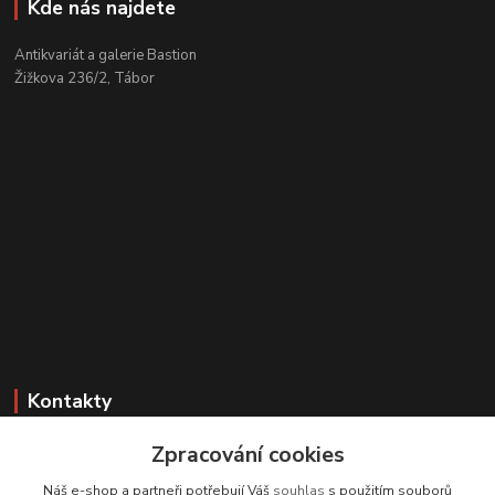
Kde nás najdete
Antikvariát a galerie Bastion
Žižkova 236/2, Tábor
Kontakty
Zákaznická podpora
Zpracování cookies
+420 608 331 344
Náš e-shop a partneři potřebují Váš
souhlas
s použitím souborů
(Po-Pá, 11-17 hod.; So, 9-12 hod.)