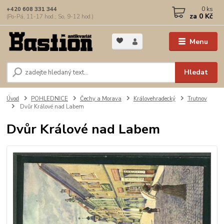
0
ks
+420 608 331 344
za
0 Kč
(Po-Pá, 11-17 hod.; So, 9-12 hod.)
Menu
Hledat
Úvod
POHLEDNICE
Čechy a Morava
Královehradecký
Trutnov
Dvůr Králové nad Labem
Dvůr Králové nad Labem