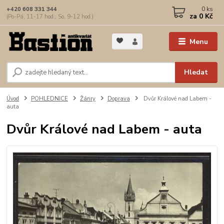
0
ks
+420 608 331 344
za
0 Kč
(Po-Pá, 11-17 hod.; So, 9-12 hod.)
Menu
Hledat
Úvod
POHLEDNICE
Žánry
Doprava
Dvůr Králové nad Labem -
auta
Dvůr Králové nad Labem - auta