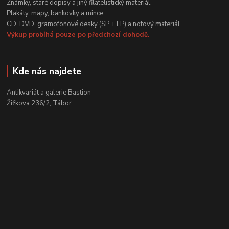
Známky, staré dopisy a jiný filatelistický materiál.
Plakáty, mapy, bankovky a mince.
CD, DVD, gramofonové desky (SP + LP) a notový materiál.
Výkup probíhá pouze po předchozí dohodě.
Kde nás najdete
Antikvariát a galerie Bastion
Žižkova 236/2, Tábor