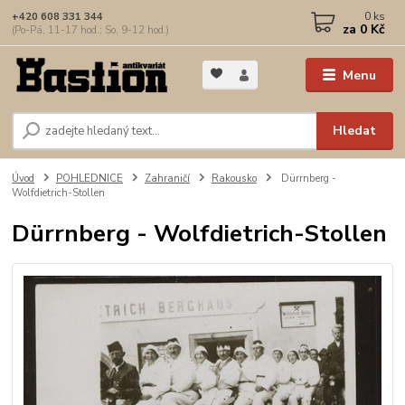
0
ks
+420 608 331 344
za
0 Kč
(Po-Pá, 11-17 hod.; So, 9-12 hod.)
Menu
Hledat
Úvod
POHLEDNICE
Zahraničí
Rakousko
Dürrnberg -
Wolfdietrich-Stollen
Dürrnberg - Wolfdietrich-Stollen