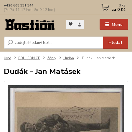
0
ks
+420 608 331 344
za
0 Kč
(Po-Pá, 11-17 hod.; So, 9-12 hod.)
Menu
Hledat
Úvod
POHLEDNICE
Žánry
Hudba
Dudák - Jan Matásek
Dudák - Jan Matásek