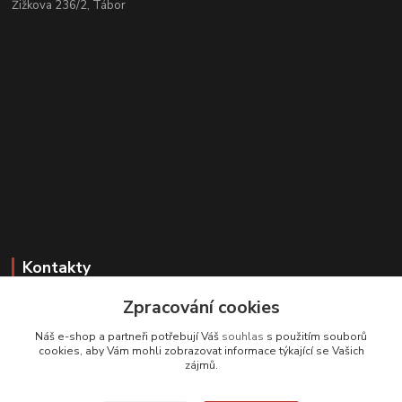
Žižkova 236/2, Tábor
Kontakty
Zpracování cookies
Zákaznická podpora
+420 608 331 344
Náš e-shop a partneři potřebují Váš
souhlas
s použitím souborů
(Po-Pá, 11-17 hod.; So, 9-12 hod.)
cookies, aby Vám mohli zobrazovat informace týkající se Vašich
zájmů.
info@antikvariatcz.com