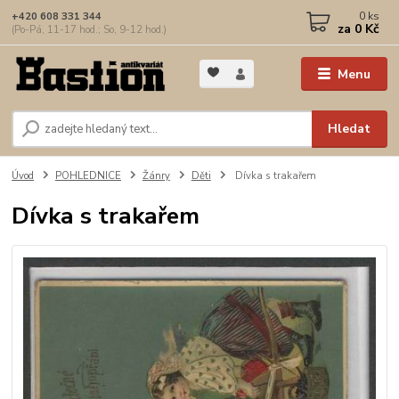
0
ks
+420 608 331 344
za
0 Kč
(Po-Pá, 11-17 hod.; So, 9-12 hod.)
Menu
Hledat
Úvod
POHLEDNICE
Žánry
Děti
Dívka s trakařem
Dívka s trakařem