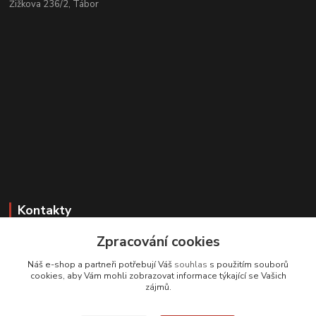
Žižkova 236/2, Tábor
Kontakty
Zpracování cookies
Zákaznická podpora
+420 608 331 344
Náš e-shop a partneři potřebují Váš
souhlas
s použitím souborů
(Po-Pá, 11-17 hod.; So, 9-12 hod.)
cookies, aby Vám mohli zobrazovat informace týkající se Vašich
zájmů.
info@antikvariatcz.com