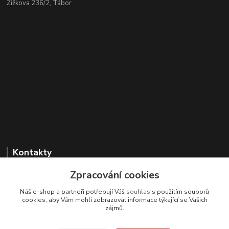
Žižkova 236/2, Tábor
Kontakty
Zpracování cookies
Zákaznická podpora
+420 608 331 344
Náš e-shop a partneři potřebují Váš
souhlas
s použitím souborů
(Po-Pá, 11-17 hod.; So, 9-12 hod.)
cookies, aby Vám mohli zobrazovat informace týkající se Vašich
zájmů.
info@antikvariatcz.com