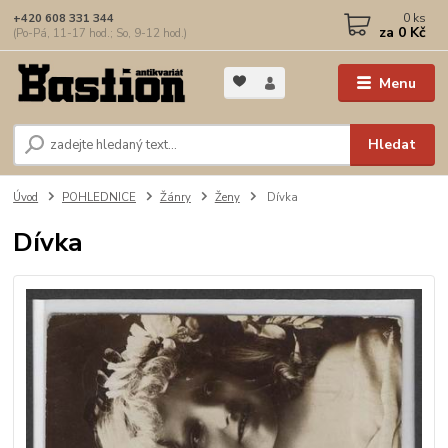
0
ks
+420 608 331 344
za
0 Kč
(Po-Pá, 11-17 hod.; So, 9-12 hod.)
Menu
Hledat
Úvod
POHLEDNICE
Žánry
Ženy
Dívka
Dívka