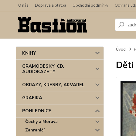
O nás
Doprava a platba
Obchodní podmínky
Ochrana úd
Úvod
KNIHY
Děti
GRAMODESKY, CD,
AUDIOKAZETY
OBRAZY, KRESBY, AKVAREL
GRAFIKA
POHLEDNICE
Čechy a Morava
Zahraničí