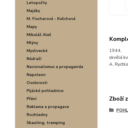
Letopočty
Majáky
M. Fischerová - Kvěchová
Mapy
Mikuláš Aleš
Komple
Mlýny
1944,
Myslivecké
skvělá kv
Nádraží
A. Rychlo
Nacionalismus a propaganda
Napoleon
Osobnosti
Pijácké pohlednice
Zboží 
Přání
Reklama a propagace
POHL
Rozhledny
Skauting, tramping