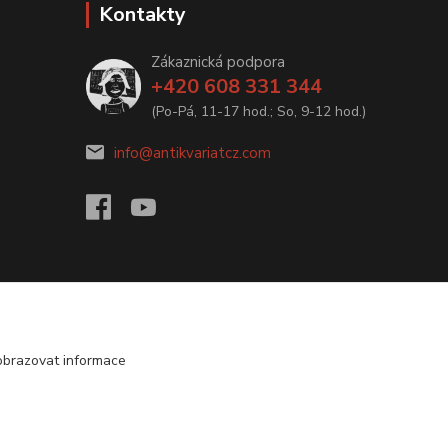
Kontakty
Zákaznická podpora
+420 608 331 344
(Po-Pá, 11-17 hod.; So, 9-12 hod.)
info@antikvariatcz.com
obrazovat informace