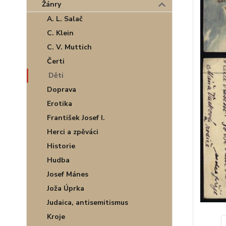
Žánry
A. L. Salač
C. Klein
C. V. Muttich
Čerti
Děti
Doprava
Erotika
František Josef I.
Herci a zpěváci
Historie
Hudba
Josef Mánes
Joža Úprka
Judaica, antisemitismus
Kroje