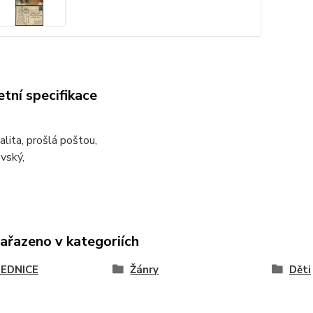
tní specifikace
alita, prošlá poštou,
vský,
zařazeno v kategoriích
EDNICE
Žánry
Děti