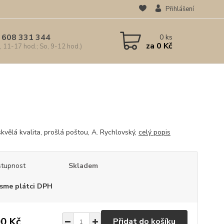
Přihlášení
 608 331 344
0
ks
za
0 Kč
, 11-17 hod.; So, 9-12 hod.)
skvělá kvalita, prošlá poštou, A. Rychlovský,
celý popis
tupnost
Skladem
sme plátci DPH
0 Kč
Přidat do košíku