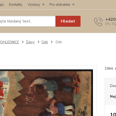
ajů
Kontakty
Výstavy
Pro sběratele
+420
Hledat
(Po-Pá
POHLEDNICE
Žánry
Děti
Děti
1944, 
Dos
Nej
10