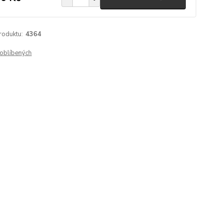
roduktu:
4364
oblíbených