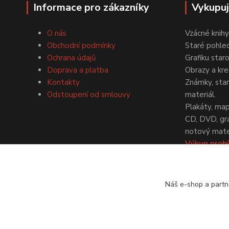
Informace pro zákazníky
Vykupu
O nás
Vzácné knihy
Obchodní podmínky
Staré pohled
Ochrana údajů
Grafiku star
Doprava a platba
Obrazy a kre
Kontakty
Známky, staré
Odstoupení od smlouvy
materiál.
Plakáty, map
CD, DVD, gr
notový mater
Výkup probí
dohodě.
Náš e-shop a partn