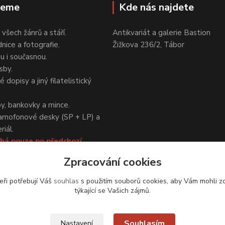
jeme
Kde nás najdete
 všech žánrů a stáří.
Antikvariát a galerie Bastion
nice a fotografie.
Žižkova 236/2, Tábor
ou i současnou.
sby.
 dopisy a jiný filatelistický
y, bankovky a mince.
amofonové desky (SP + LP) a
iál.
há pouze po předchozí
Zpracování cookies
eři potřebují Váš
souhlas
s použitím souborů cookies, aby Vám mohli z
týkající se Vašich zájmů.
Upravit sběr cookies.
Souhlasím
Nastavení