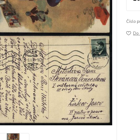
Číslo p
Do 