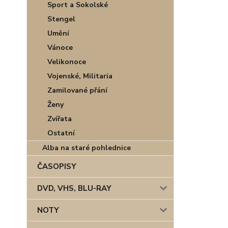
Sport a Sokolské
Stengel
Umění
Vánoce
Velikonoce
Vojenské, Militaria
Zamilované přání
Ženy
Zvířata
Ostatní
Alba na staré pohlednice
ČASOPISY
DVD, VHS, BLU-RAY
NOTY