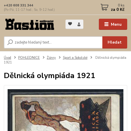
0
ks
+420 608 331 344
za
0 Kč
(Po-Pá, 11-17 hod.; So, 9-12 hod.)
Menu
Hledat
Úvod
POHLEDNICE
Žánry
Sport a Sokolské
Dělnická olympiáda
1921
Dělnická olympiáda 1921