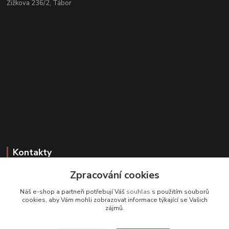
Žižkova 236/2, Tábor
Kontakty
Zpracování cookies
Zákaznická podpora
+420 608 331 344
Náš e-shop a partneři potřebují Váš
souhlas
s použitím souborů
(Po-Pá, 11-17 hod.; So, 9-12 hod.)
cookies, aby Vám mohli zobrazovat informace týkající se Vašich
zájmů.
info@antikvariatcz.com