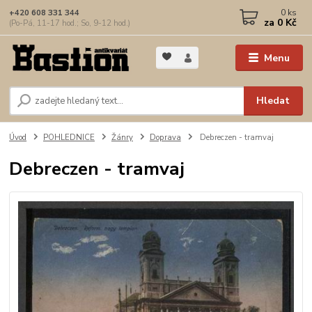
0
ks
+420 608 331 344
za
0 Kč
(Po-Pá, 11-17 hod.; So, 9-12 hod.)
Menu
Hledat
Úvod
POHLEDNICE
Žánry
Doprava
Debreczen - tramvaj
Debreczen - tramvaj