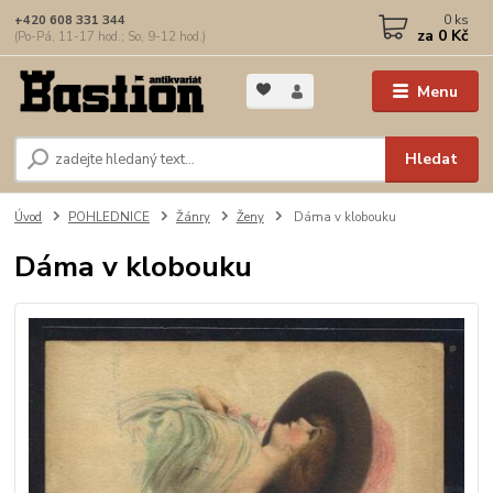
0
ks
+420 608 331 344
za
0 Kč
(Po-Pá, 11-17 hod.; So, 9-12 hod.)
Menu
Hledat
Úvod
POHLEDNICE
Žánry
Ženy
Dáma v klobouku
Dáma v klobouku