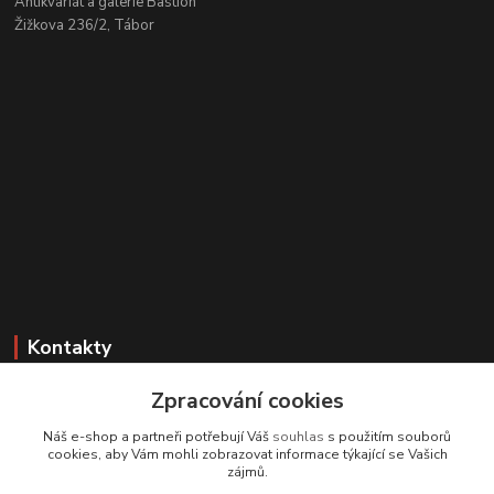
Antikvariát a galerie Bastion
Žižkova 236/2, Tábor
Kontakty
Zákaznická podpora
Zpracování cookies
+420 608 331 344
Náš e-shop a partneři potřebují Váš
souhlas
s použitím souborů
(Po-Pá, 11-17 hod.; So, 9-12 hod.)
cookies, aby Vám mohli zobrazovat informace týkající se Vašich
zájmů.
info@antikvariatcz.com