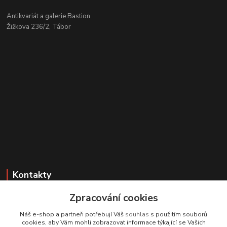
Antikvariát a galerie Bastion
Žižkova 236/2, Tábor
Kontakty
Zpracování cookies
Zákaznická podpora
+420 608 331 344
Náš e-shop a partneři potřebují Váš
souhlas
s použitím souborů
(Po-Pá, 11-17 hod.; So, 9-12 hod.)
cookies, aby Vám mohli zobrazovat informace týkající se Vašich