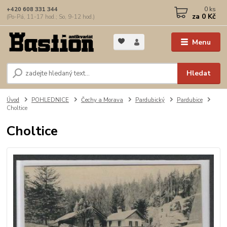
0
ks
+420 608 331 344
za
0 Kč
(Po-Pá, 11-17 hod.; So, 9-12 hod.)
Menu
Hledat
Úvod
POHLEDNICE
Čechy a Morava
Pardubický
Pardubice
Choltice
Choltice