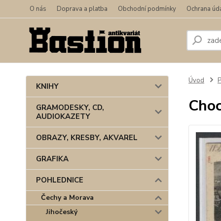
O nás
Doprava a platba
Obchodní podmínky
Ochrana úd
Úvod
KNIHY
Cho
GRAMODESKY, CD,
AUDIOKAZETY
OBRAZY, KRESBY, AKVAREL
GRAFIKA
POHLEDNICE
Čechy a Morava
Jihočeský