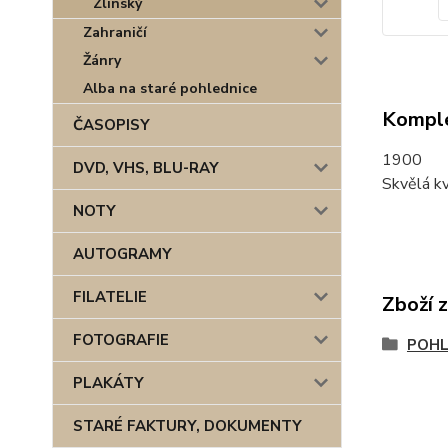
Zlínský
Zahraničí
Žánry
Alba na staré pohlednice
Komple
ČASOPISY
1900
DVD, VHS, BLU-RAY
Skvělá kv
NOTY
AUTOGRAMY
FILATELIE
Zboží 
FOTOGRAFIE
POHL
PLAKÁTY
STARÉ FAKTURY, DOKUMENTY