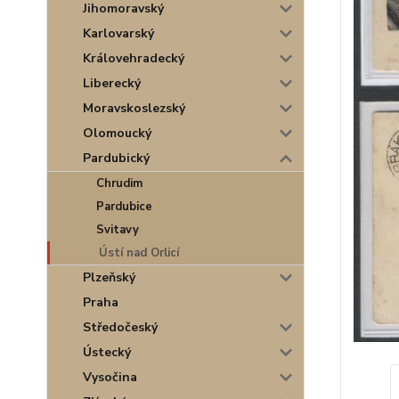
Jihomoravský
Karlovarský
Královehradecký
Liberecký
Moravskoslezský
Olomoucký
Pardubický
Chrudim
Pardubice
Svitavy
Ústí nad Orlicí
Plzeňský
Praha
Středočeský
Ústecký
Vysočina