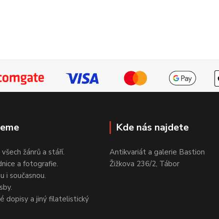
jeme
Kde nás najdete
 všech žánrů a stáří.
Antikvariát a galerie Bastion
nice a fotografie.
Žižkova 236/2, Tábor
ou i současnou.
sby.
 dopisy a jiný filatelistický