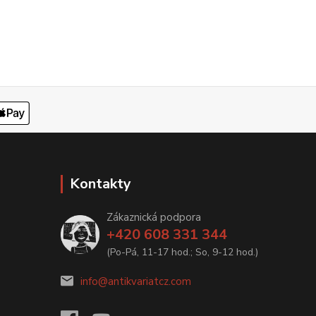
Kontakty
Zákaznická podpora
+420 608 331 344
(Po-Pá, 11-17 hod.; So, 9-12 hod.)
info@antikvariatcz.com