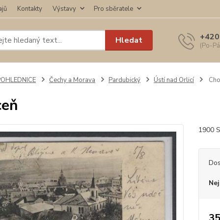
ajů
Kontakty
Výstavy
Pro sběratele
+420
Hledat
(Po-Pá
POHLEDNICE
Čechy a Morava
Pardubický
Ústí nad Orlicí
Cho
ceň
1900 S
Dos
Nej
35