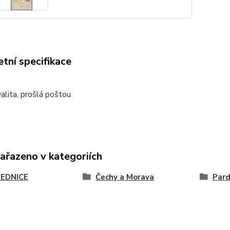
tní specifikace
alita, prošlá poštou
zařazeno v kategoriích
EDNICE
Čechy a Morava
Pard