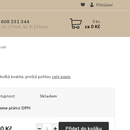
Přihlášení
 608 331 344
0
ks
za
0 Kč
, 11-17 hod.; So, 9-12 hod.)
ceň
kvělá kvalita, prošlá poštou
celý popis
tupnost
Skladem
sme plátci DPH
0 Kč
Přidat do košíku