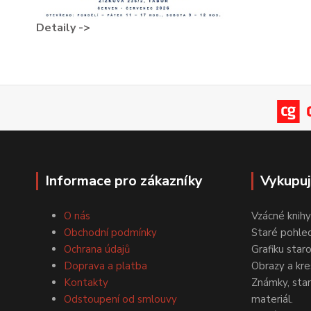
Detaily ->
Informace pro zákazníky
Vykupu
O nás
Vzácné knihy
Obchodní podmínky
Staré pohled
Ochrana údajů
Grafiku star
Doprava a platba
Obrazy a kre
Kontakty
Známky, staré
Odstoupení od smlouvy
materiál.