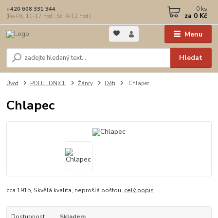
0
ks
+420 608 331 344
za
0 Kč
(Po-Pá, 11-17 hod.; So, 9-12 hod.)
Menu
Hledat
Úvod
POHLEDNICE
Žánry
Děti
Chlapec
Chlapec
cca 1915, Skvělá kvalita, neprošlá poštou,
celý popis
Dostupnost
Skladem