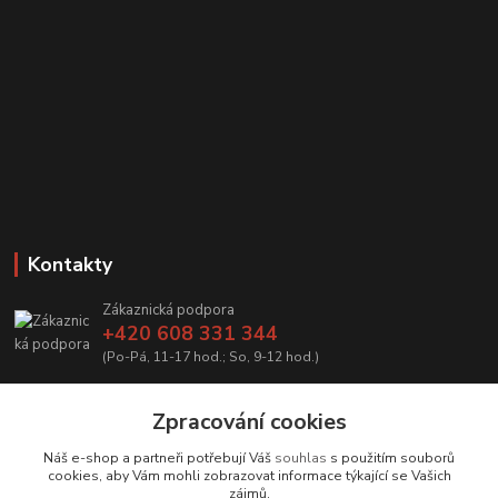
Kontakty
Zákaznická podpora
+420 608 331 344
(Po-Pá, 11-17 hod.; So, 9-12 hod.)
info@antikvariatcz.com
Zpracování cookies
Náš e-shop a partneři potřebují Váš
souhlas
s použitím souborů
cookies, aby Vám mohli zobrazovat informace týkající se Vašich
zájmů.