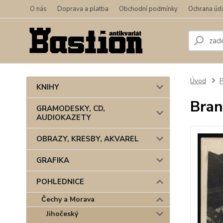
O nás
Doprava a platba
Obchodní podmínky
Ochrana úd
Úvod
KNIHY
Bran
GRAMODESKY, CD,
AUDIOKAZETY
OBRAZY, KRESBY, AKVAREL
GRAFIKA
POHLEDNICE
Čechy a Morava
Jihočeský