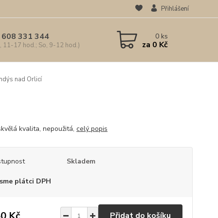
Přihlášení
 608 331 344
0
ks
za
0 Kč
, 11-17 hod.; So, 9-12 hod.)
dýs nad Orlicí
kvělá kvalita, nepoužitá,
celý popis
tupnost
Skladem
sme plátci DPH
0 Kč
Přidat do košíku