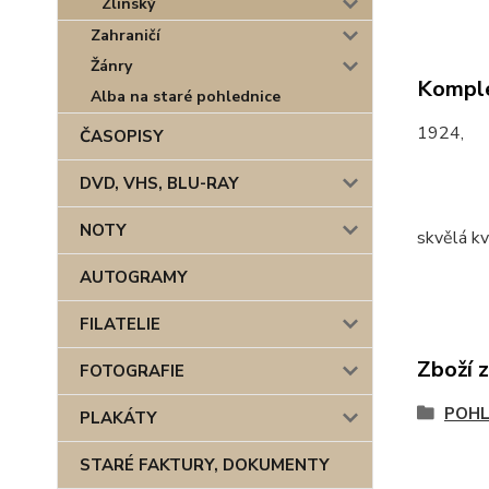
Zlínský
Zahraničí
Žánry
Komple
Alba na staré pohlednice
1924,
ČASOPISY
DVD, VHS, BLU-RAY
NOTY
skvělá kv
AUTOGRAMY
FILATELIE
Zboží 
FOTOGRAFIE
POHL
PLAKÁTY
STARÉ FAKTURY, DOKUMENTY