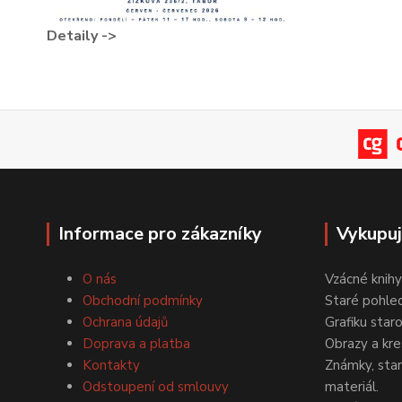
Detaily ->
Informace pro zákazníky
Vykupu
O nás
Vzácné knihy
Obchodní podmínky
Staré pohled
Ochrana údajů
Grafiku star
Doprava a platba
Obrazy a kre
Kontakty
Známky, staré
Odstoupení od smlouvy
materiál.