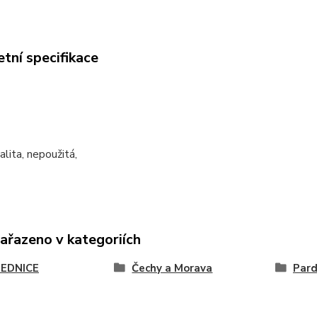
tní specifikace
alita, nepoužitá,
zařazeno v kategoriích
EDNICE
Čechy a Morava
Pard