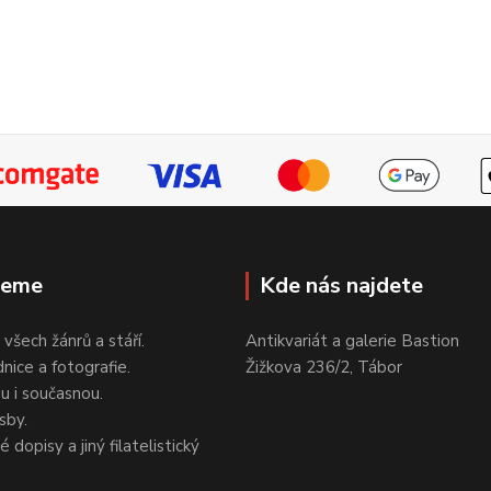
jeme
Kde nás najdete
 všech žánrů a stáří.
Antikvariát a galerie Bastion
nice a fotografie.
Žižkova 236/2, Tábor
ou i současnou.
sby.
 dopisy a jiný filatelistický