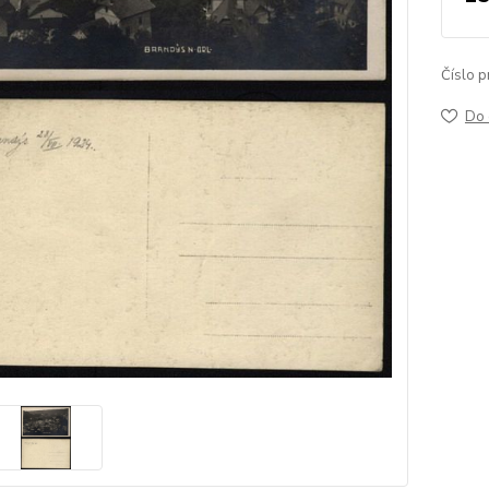
Číslo p
Do 