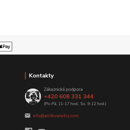
Kontakty
Zákaznická podpora
+420 608 331 344
(Po-Pá, 11-17 hod.; So, 9-12 hod.)
info@antikvariatcz.com