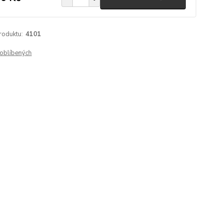
roduktu:
4101
oblíbených