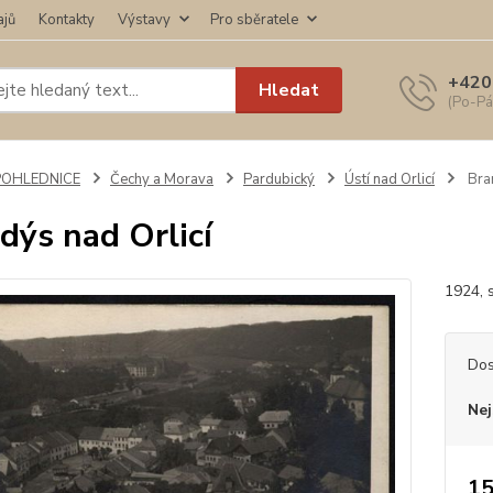
ajů
Kontakty
Výstavy
Pro sběratele
+420
Hledat
(Po-Pá
POHLEDNICE
Čechy a Morava
Pardubický
Ústí nad Orlicí
Bran
dýs nad Orlicí
1924, s
Dos
Nej
15