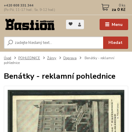
0
ks
+420 608 331 344
za
0 Kč
(Po-Pá, 11-17 hod.; So, 9-12 hod.)
Menu
Hledat
Úvod
POHLEDNICE
Žánry
Doprava
Benátky - reklamní
pohlednice
Benátky - reklamní pohlednice