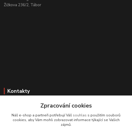
Žižkova 236/2, Tábor
Kontakty
Zákaznická podpora
Zpracování cookies
+420 608 331 344
Náš e-shop a partneři potřebují Váš
souhlas
s použitím souborů
(Po-Pá, 11-17 hod.; So, 9-12 hod.)
cookies, aby Vám mohli zobrazovat informace týkající se Vašich
zájmů.
info@antikvariatcz.com