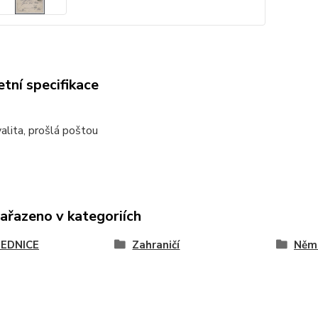
tní specifikace
alita, prošlá poštou
zařazeno v kategoriích
EDNICE
Zahraničí
Něm