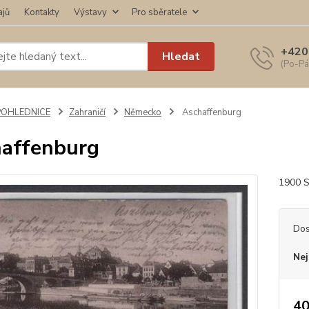
ajů
Kontakty
Výstavy
Pro sběratele
+420
Hledat
(Po-Pá
POHLEDNICE
Zahraničí
Německo
Aschaffenburg
affenburg
1900 S
Dos
Nej
40