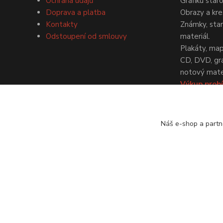
Ochrana údajů
Grafiku star
Doprava a platba
Obrazy a kre
Kontakty
Známky, staré
Odstoupení od smlouvy
materiál.
Plakáty, map
CD, DVD, gr
notový mater
Výkup probí
dohodě.
Náš e-shop a partn
© Antikvariát a galerie Bastion