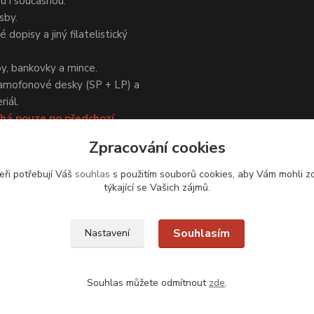
ou i současnou.
sby.
 dopisy a jiný filatelistický
y, bankovky a mince.
amofonové desky (SP + LP) a
iál.
há pouze po předchozí
Zpracování cookies
eři potřebují Váš
souhlas
s použitím souborů cookies, aby Vám mohli z
týkající se Vašich zájmů.
Upravit sběr cookies.
Souhlasím
Nastavení
Souhlas můžete odmítnout
zde
.