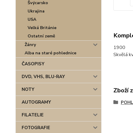
Švýcarsko
Ukrajina
USA
Velká Británie
Komple
Ostatní země
Žánry
1900
Alba na staré pohlednice
Skvělá kv
ČASOPISY
DVD, VHS, BLU-RAY
NOTY
Zboží 
AUTOGRAMY
POHL
FILATELIE
FOTOGRAFIE