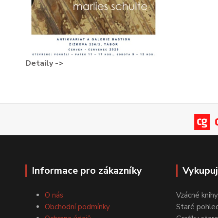
Detaily ->
Informace pro zákazníky
Vykupu
O nás
Vzácné knihy
Obchodní podmínky
Staré pohled