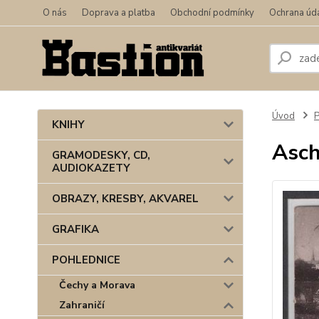
O nás
Doprava a platba
Obchodní podmínky
Ochrana úd
Úvod
KNIHY
Asch
GRAMODESKY, CD,
AUDIOKAZETY
OBRAZY, KRESBY, AKVAREL
GRAFIKA
POHLEDNICE
Čechy a Morava
Zahraničí