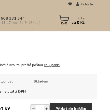
Přihlášení
 608 331 344
0
ks
za
0 Kč
, 11-17 hod.; So, 9-12 hod.)
kvělá kvalita, prošlá poštou
celý popis
tupnost
Skladem
sme plátci DPH
0 Kč
Přidat do košíku