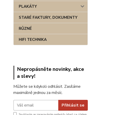
PLAKÁTY
STARÉ FAKTURY, DOKUMENTY
RŮZNÉ
HIFI TECHNIKA
Nepropásněte novinky, akce
a slevy!
Můžete se kdykoli odhlásit. Zasíláme
maximálně jednou za měsíc.
Přihlásit se
Souhlasím se
zpracováním osobních údajů
za účelem