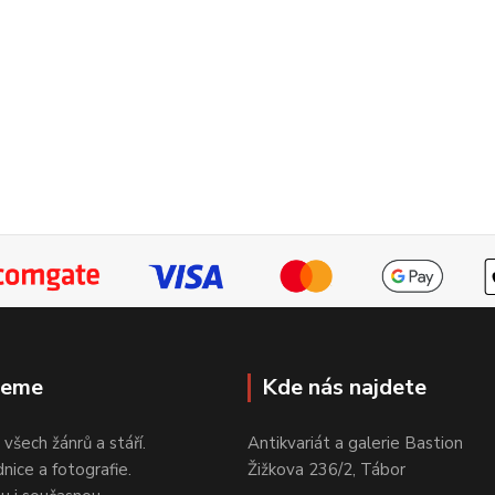
jeme
Kde nás najdete
 všech žánrů a stáří.
Antikvariát a galerie Bastion
nice a fotografie.
Žižkova 236/2, Tábor