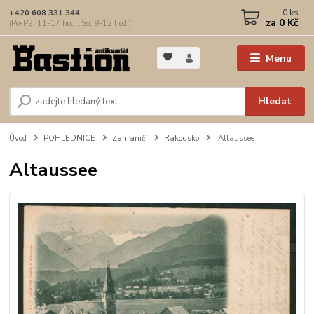
0
ks
+420 608 331 344
za
0 Kč
(Po-Pá, 11-17 hod.; So, 9-12 hod.)
Menu
Hledat
Úvod
POHLEDNICE
Zahraničí
Rakousko
Altaussee
Altaussee