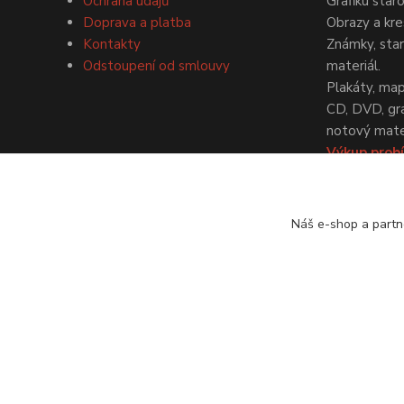
Ochrana údajů
Grafiku star
Doprava a platba
Obrazy a kre
Kontakty
Známky, staré
Odstoupení od smlouvy
materiál.
Plakáty, map
CD, DVD, gr
notový mater
Výkup probí
dohodě.
Náš e-shop a partn
© Antikvariát a galerie Bastion