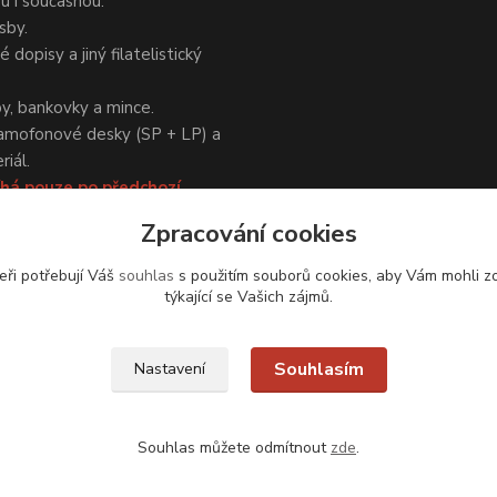
ou i současnou.
sby.
 dopisy a jiný filatelistický
y, bankovky a mince.
amofonové desky (SP + LP) a
iál.
há pouze po předchozí
Zpracování cookies
eři potřebují Váš
souhlas
s použitím souborů cookies, aby Vám mohli z
týkající se Vašich zájmů.
Upravit sběr cookies.
Souhlasím
Nastavení
Souhlas můžete odmítnout
zde
.