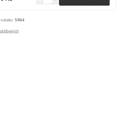
roduktu:
5964
oblíbených