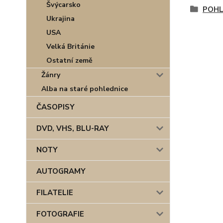
Švýcarsko
POHL
Ukrajina
USA
Velká Británie
Ostatní země
Žánry
Alba na staré pohlednice
ČASOPISY
DVD, VHS, BLU-RAY
NOTY
AUTOGRAMY
FILATELIE
FOTOGRAFIE