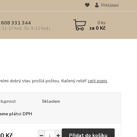
Přihlášení
 608 331 344
0
ks
za
0 Kč
, 11-17 hod.; So, 9-12 hod.)
elmi dobrý stav, prošlá poštou, tlačený reliéf
celý popis
tupnost
Skladem
sme plátci DPH
0 Kč
Přidat do košíku