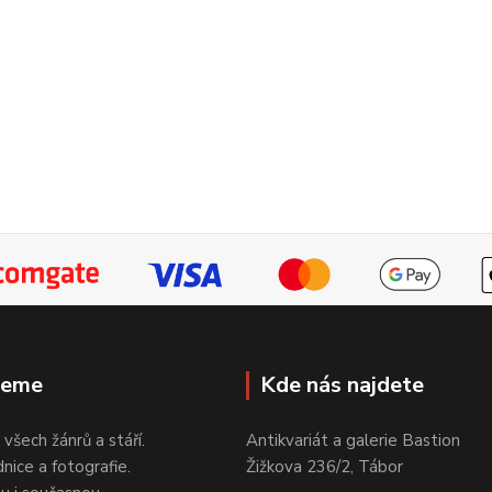
jeme
Kde nás najdete
 všech žánrů a stáří.
Antikvariát a galerie Bastion
nice a fotografie.
Žižkova 236/2, Tábor