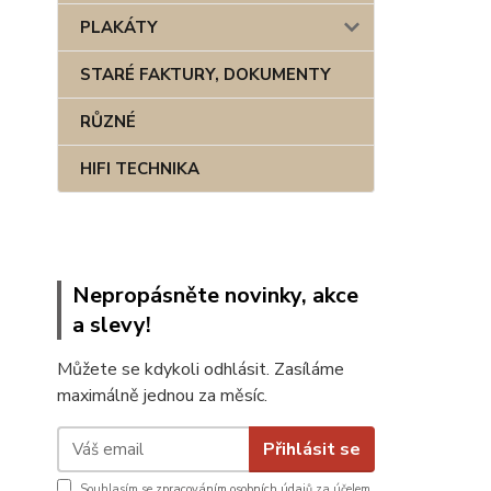
PLAKÁTY
STARÉ FAKTURY, DOKUMENTY
RŮZNÉ
HIFI TECHNIKA
Nepropásněte novinky, akce
a slevy!
Můžete se kdykoli odhlásit. Zasíláme
maximálně jednou za měsíc.
Přihlásit se
Souhlasím se
zpracováním osobních údajů
za účelem