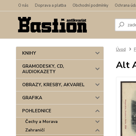
O nás
Doprava a platba
Obchodní podmínky
Ochrana úd
Úvod
KNIHY
Alt 
GRAMODESKY, CD,
AUDIOKAZETY
OBRAZY, KRESBY, AKVAREL
GRAFIKA
POHLEDNICE
Čechy a Morava
Zahraničí