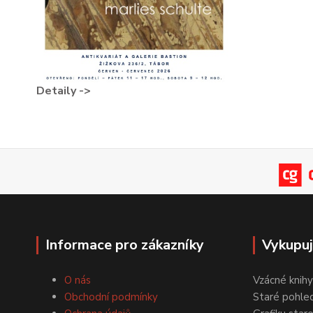
Detaily ->
Informace pro zákazníky
Vykupu
O nás
Vzácné knihy
Obchodní podmínky
Staré pohled