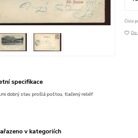
Číslo p
Do 
tní specifikace
mi dobrý stav, prošlá poštou, tlačený reliéf
zařazeno v kategoriích