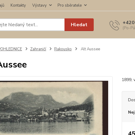
ajů
Kontakty
Výstavy
Pro sběratele
+420
Hledat
(Po-Pá
POHLEDNICE
Zahraničí
Rakousko
Alt Aussee
Aussee
1899, v
Dos
Nej
45