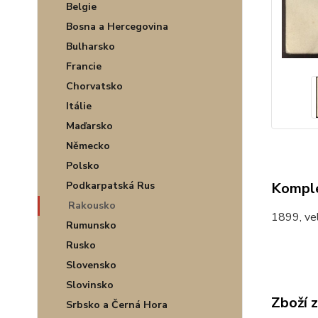
Belgie
Bosna a Hercegovina
Bulharsko
Francie
Chorvatsko
Itálie
Maďarsko
Německo
Polsko
Komple
Podkarpatská Rus
Rakousko
1899, vel
Rumunsko
Rusko
Slovensko
Slovinsko
Zboží 
Srbsko a Černá Hora