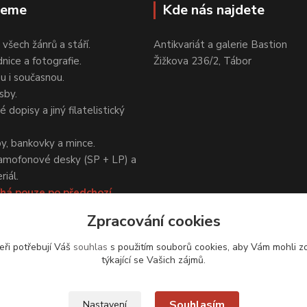
jeme
Kde nás najdete
 všech žánrů a stáří.
Antikvariát a galerie Bastion
nice a fotografie.
Žižkova 236/2, Tábor
ou i současnou.
sby.
 dopisy a jiný filatelistický
y, bankovky a mince.
amofonové desky (SP + LP) a
iál.
há pouze po předchozí
Zpracování cookies
eři potřebují Váš
souhlas
s použitím souborů cookies, aby Vám mohli z
týkající se Vašich zájmů.
Upravit sběr cookies.
Souhlasím
Nastavení