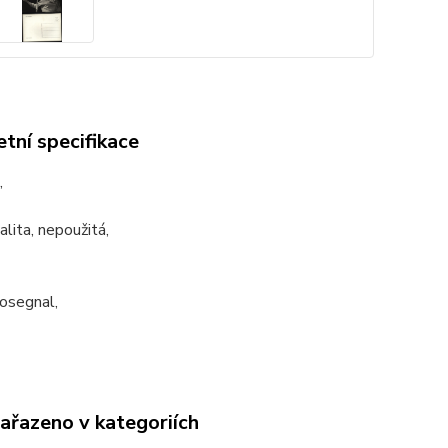
tní specifikace
,
alita, nepoužitá,
Rosegnal,
zařazeno v kategoriích