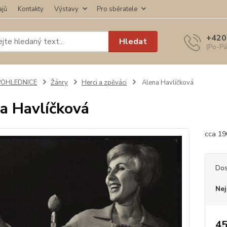
ajů
Kontakty
Výstavy
Pro sběratele
+420
Hledat
(Po-Pá
POHLEDNICE
Žánry
Herci a zpěváci
Alena Havlíčková
a Havlíčková
cca 196
Dos
Nej
45