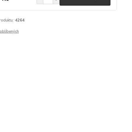
roduktu:
4264
oblíbených