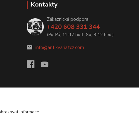
Kontakty
Zákaznická podpora
+420 608 331 344
(Po-Pá, 11-17 hod.; So, 9-12 hod.)
info@antikvariatcz.com
obrazovat informace