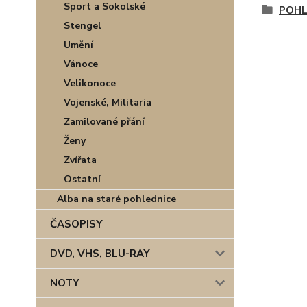
Sport a Sokolské
POHL
Stengel
Umění
Vánoce
Velikonoce
Vojenské, Militaria
Zamilované přání
Ženy
Zvířata
Ostatní
Alba na staré pohlednice
ČASOPISY
DVD, VHS, BLU-RAY
NOTY