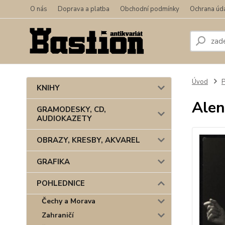
O nás
Doprava a platba
Obchodní podmínky
Ochrana úd
Úvod
KNIHY
Alen
GRAMODESKY, CD,
AUDIOKAZETY
OBRAZY, KRESBY, AKVAREL
GRAFIKA
POHLEDNICE
Čechy a Morava
Zahraničí