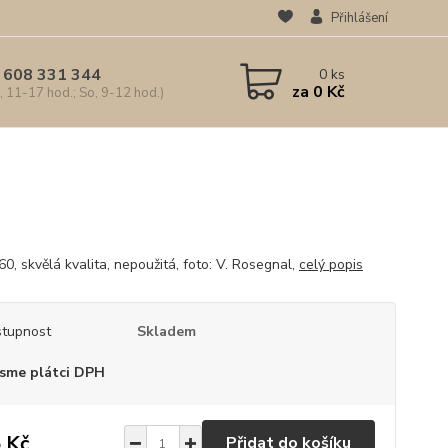
Přihlášení
 608 331 344
0
ks
za
0 Kč
, 11-17 hod.; So, 9-12 hod.)
0, skvělá kvalita, nepoužitá, foto: V. Rosegnal,
celý popis
tupnost
Skladem
sme plátci DPH
 Kč
Přidat do košíku