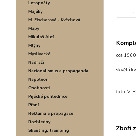
Letopočty
Majáky
M. Fischerová - Kvěchová
Mapy
Mikuláš Aleš
Komple
Mlýny
Myslivecké
cca 1960
Nádraží
skvělá kv
Nacionalismus a propaganda
Napoleon
Osobnosti
foto: V. 
Pijácké pohlednice
Přání
Reklama a propagace
Rozhledny
Zboží 
Skauting, tramping