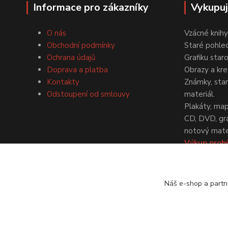
Informace pro zákazníky
Vykupu
O nás
Vzácné knihy
Obchodní podmínky
Staré pohled
Ochrana údajů
Grafiku star
Doprava a platba
Obrazy a kre
Kontakty
Známky, staré
Odstoupení od smlouvy
materiál.
Plakáty, map
CD, DVD, gr
notový mater
Výkup probí
dohodě.
Náš e-shop a partn