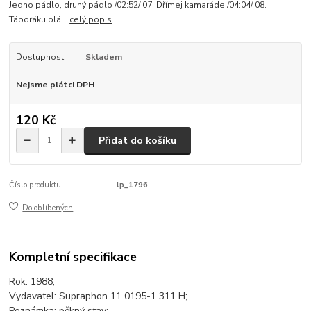
Jedno pádlo, druhý pádlo /02:52/ 07. Dřímej kamaráde /04:04/ 08.
Táboráku plá...
celý popis
Dostupnost
Skladem
Nejsme plátci DPH
120 Kč
Přidat do košíku
Číslo produktu:
lp_1796
Do oblíbených
Kompletní specifikace
Rok: 1988;
Vydavatel: Supraphon 11 0195-1 311 H;
Poznámka: pěkný stav;