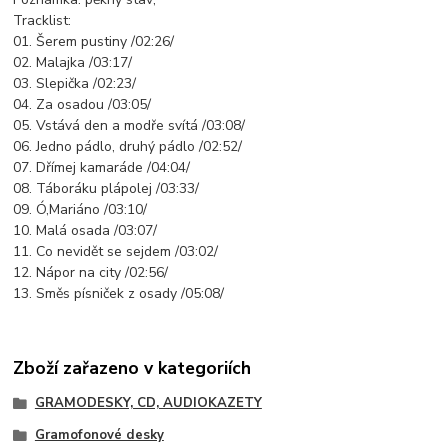
Tracklist:
01. Šerem pustiny /02:26/
02. Malajka /03:17/
03. Slepička /02:23/
04. Za osadou /03:05/
05. Vstává den a modře svítá /03:08/
06. Jedno pádlo, druhý pádlo /02:52/
07. Dřímej kamaráde /04:04/
08. Táboráku plápolej /03:33/
09. Ó,Mariáno /03:10/
10. Malá osada /03:07/
11. Co nevidět se sejdem /03:02/
12. Nápor na city /02:56/
13. Směs písniček z osady /05:08/
Zboží zařazeno v kategoriích
GRAMODESKY, CD, AUDIOKAZETY
Gramofonové desky