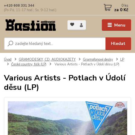
0
ks
+420 608 331 344
za
0 Kč
(Po-Pá, 11-17 hod.; So, 9-12 hod.)
Menu
Hledat
Úvod
GRAMODESKY, CD, AUDIOKAZETY
Gramofonové desky
LP
České country, folk (LP)
Various Artists - Potlach v Údolí děsu (LP)
Various Artists - Potlach v Údolí
děsu (LP)