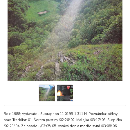
Rok: 1988; Vydavatel: Supraphon 11 0195-1 311 H; Poznámka: pěkný
stav; Tracklist: 01. Šerem pustiny /02:26/ 02. Malajka /03:17/ 03. Slepička
/02:23/ 04. Za osadou /03:05/ 05. Vstává den a modře svítá /03:08/ 06.