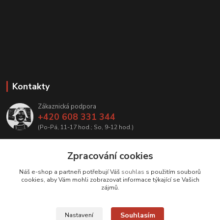
Kontakty
Zákaznická podpora
+420 608 331 344
(Po-Pá, 11-17 hod.; So, 9-12 hod.)
info@antikvariatcz.com
Zpracování cookies
Náš e-shop a partneři potřebují Váš
souhlas
s použitím souborů
cookies, aby Vám mohli zobrazovat informace týkající se Vašich
zájmů.
Upravit sběr cookies.
Souhlasím
Nastavení