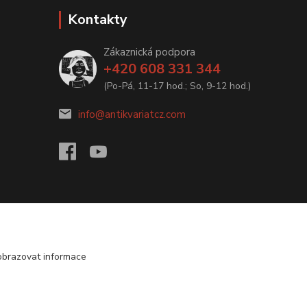
Kontakty
Zákaznická podpora
+420 608 331 344
(Po-Pá, 11-17 hod.; So, 9-12 hod.)
info@antikvariatcz.com
obrazovat informace