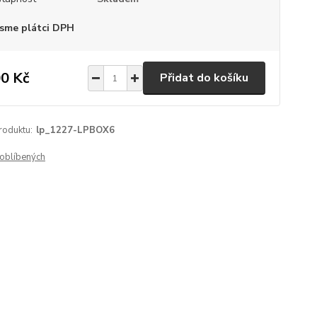
sme plátci DPH
0 Kč
Přidat do košíku
roduktu:
lp_1227-LPBOX6
oblíbených