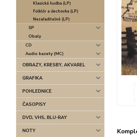
Klasická hudba (LP)
Folklór a dechovka (LP)
Nezařaditelné (LP)
SP
Obaly
CD
Audio kazety (MC)
OBRAZY, KRESBY, AKVAREL
GRAFIKA
POHLEDNICE
ČASOPISY
DVD, VHS, BLU-RAY
Komple
NOTY