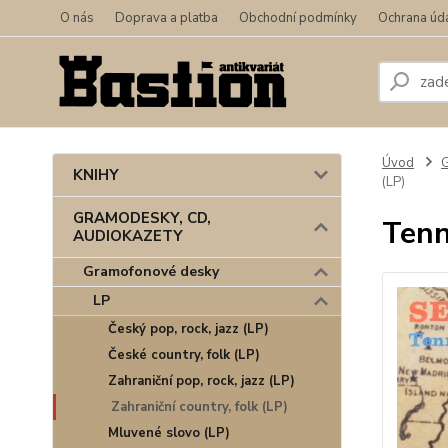
O nás
Doprava a platba
Obchodní podmínky
Ochrana úd
Úvod
KNIHY
(LP)
GRAMODESKY, CD,
Tenn
AUDIOKAZETY
Gramofonové desky
LP
Český pop, rock, jazz (LP)
České country, folk (LP)
Zahraniční pop, rock, jazz (LP)
Zahraniční country, folk (LP)
Mluvené slovo (LP)