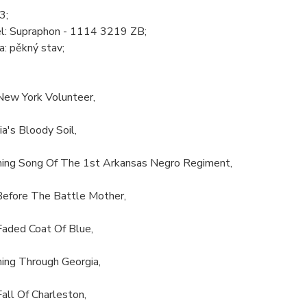
3;
l: Supraphon - 1114 3219 ZB;
: pěkný stav;
New York Volunteer,
ia's Bloody Soil,
hing Song Of The 1st Arkansas Negro Regiment,
 Before The Battle Mother,
Faded Coat Of Blue,
hing Through Georgia,
all Of Charleston,