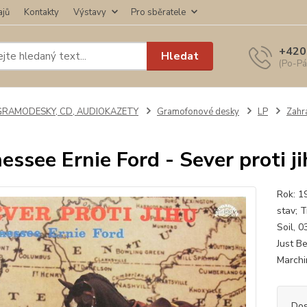
ajů
Kontakty
Výstavy
Pro sběratele
+420
Hledat
(Po-Pá
GRAMODESKY, CD, AUDIOKAZETY
Gramofonové desky
LP
Zahra
essee Ernie Ford - Sever proti ji
Rok: 1
stav; T
Soil, 
Just B
Marchi
Dos