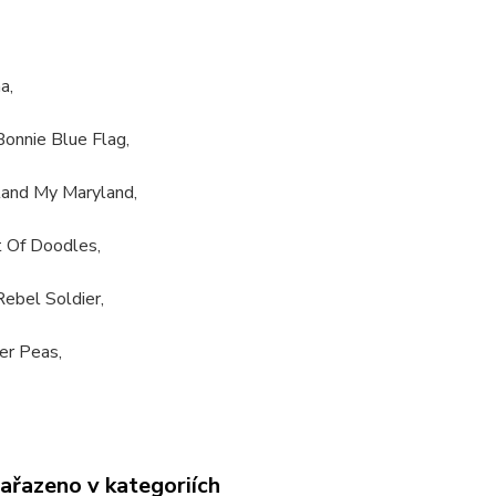
a,
onnie Blue Flag,
land My Maryland,
t Of Doodles,
ebel Soldier,
er Peas,
zařazeno v kategoriích