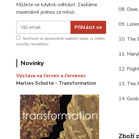
Můžete se kdykoli odhlásit. Zasíláme
08. Dixie,
maximálně jednou za měsíc.
09. Loren
Přihlásit se
10. The B
Souhlasím se
zpracováním osobních údajů
za účelem
rozesílky newsletteru.
11. Mary
Novinky
12. Fligh
Výstava na červen a červenec
Marlies Schulte - Transformation
13. The R
14. Goob
Zboží 