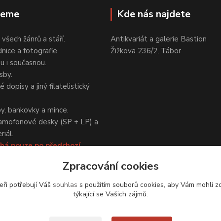
jeme
Kde nás najdete
 všech žánrů a stáří.
Antikvariát a galerie Bastion
nice a fotografie.
Žižkova 236/2, Tábor
ou i současnou.
sby.
 dopisy a jiný filatelistický
y, bankovky a mince.
amofonové desky (SP + LP) a
iál.
há pouze po předchozí
Zpracování cookies
eři potřebují Váš
souhlas
s použitím souborů cookies, aby Vám mohli z
týkající se Vašich zájmů.
Upravit sběr cookies.