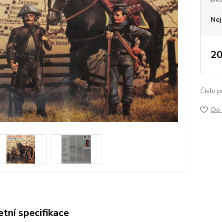
Nej
20
Číslo p
Do 
tní specifikace