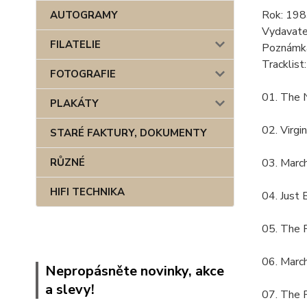
Rok: 198
AUTOGRAMY
Vydavate
FILATELIE
Poznámka
Tracklist:
FOTOGRAFIE
01. The 
PLAKÁTY
02. Virgin
STARÉ FAKTURY, DOKUMENTY
RŮZNÉ
03. Marc
HIFI TECHNIKA
04. Just
05. The 
06. Marc
Nepropásněte novinky, akce
a slevy!
07. The F