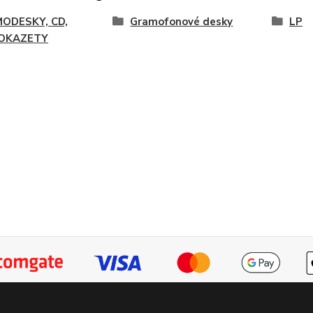
ODESKY, CD,
Gramofonové desky
LP
OKAZETY