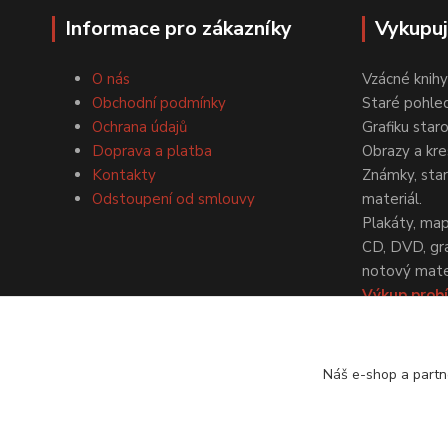
Informace pro zákazníky
Vykupu
O nás
Vzácné knihy
Obchodní podmínky
Staré pohled
Ochrana údajů
Grafiku star
Doprava a platba
Obrazy a kre
Kontakty
Známky, staré
Odstoupení od smlouvy
materiál.
Plakáty, map
CD, DVD, gr
notový mater
Výkup probí
dohodě.
Náš e-shop a partn