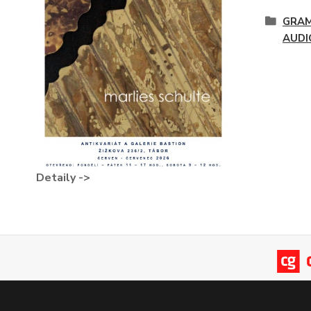
GRAM
AUDI
Detaily ->