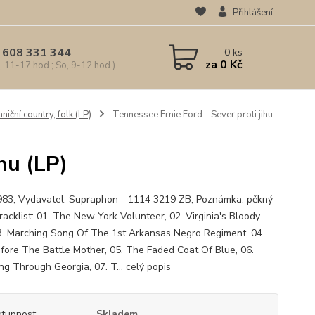
Přihlášení
 608 331 344
0
ks
za
0 Kč
, 11-17 hod.; So, 9-12 hod.)
niční country, folk (LP)
Tennessee Ernie Ford - Sever proti jihu
hu (LP)
983; Vydavatel: Supraphon - 1114 3219 ZB; Poznámka: pěkný
racklist: 01. The New York Volunteer, 02. Virginia's Bloody
03. Marching Song Of The 1st Arkansas Negro Regiment, 04.
efore The Battle Mother, 05. The Faded Coat Of Blue, 06.
ng Through Georgia, 07. T...
celý popis
tupnost
Skladem