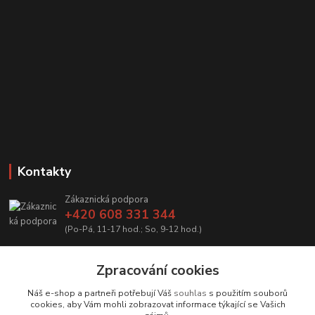
Kontakty
Zákaznická podpora
+420 608 331 344
(Po-Pá, 11-17 hod.; So, 9-12 hod.)
info@antikvariatcz.com
Zpracování cookies
Náš e-shop a partneři potřebují Váš
souhlas
s použitím souborů
cookies, aby Vám mohli zobrazovat informace týkající se Vašich