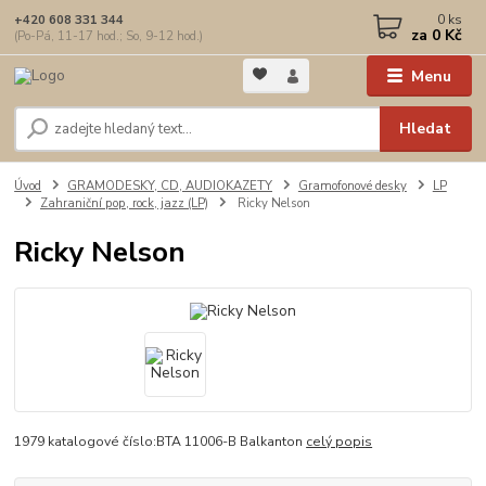
0
ks
+420 608 331 344
za
0 Kč
(Po-Pá, 11-17 hod.; So, 9-12 hod.)
Menu
Hledat
Úvod
GRAMODESKY, CD, AUDIOKAZETY
Gramofonové desky
LP
Zahraniční pop, rock, jazz (LP)
Ricky Nelson
Ricky Nelson
1979 katalogové číslo:BTA 11006-B Balkanton
celý popis