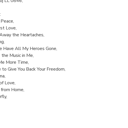
j LL 0846,
:
 Peace,
st Love,
Away the Heartaches,
ng,
 Have All My Heroes Gone,
 the Music in Me,
Me More Time,
e to Give You Back Your Freedom,
na,
of Love,
 from Home,
fly,