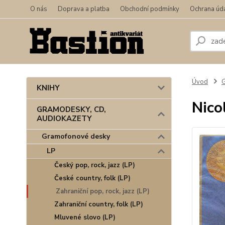
O nás
Doprava a platba
Obchodní podmínky
Ochrana úd
Úvod
KNIHY
Nico
GRAMODESKY, CD,
AUDIOKAZETY
Gramofonové desky
LP
Český pop, rock, jazz (LP)
České country, folk (LP)
Zahraniční pop, rock, jazz (LP)
Zahraniční country, folk (LP)
Mluvené slovo (LP)