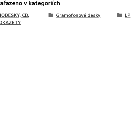
zařazeno v kategoriích
ODESKY, CD,
Gramofonové desky
LP
OKAZETY