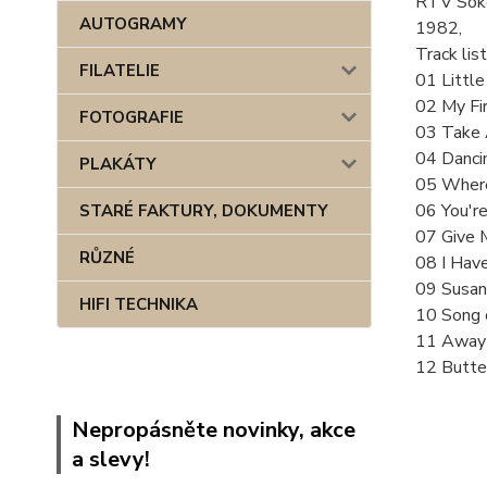
RTV Soko
AUTOGRAMY
1982,
Track list
FILATELIE
01 Little
02 My Fir
FOTOGRAFIE
03 Take 
04 Danci
PLAKÁTY
05 Where
06 You're
STARÉ FAKTURY, DOKUMENTY
07 Give 
RŮZNÉ
08 I Hav
09 Susan
HIFI TECHNIKA
10 Song 
11 Away
12 Butter
Nepropásněte novinky, akce
a slevy!