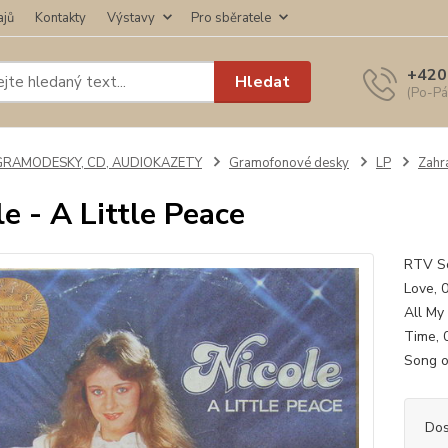
ajů
Kontakty
Výstavy
Pro sběratele
+420
Hledat
(Po-Pá
GRAMODESKY, CD, AUDIOKAZETY
Gramofonové desky
LP
Zahra
le - A Little Peace
RTV Sok
Love, 
All My
Time, 
Song o
Dos