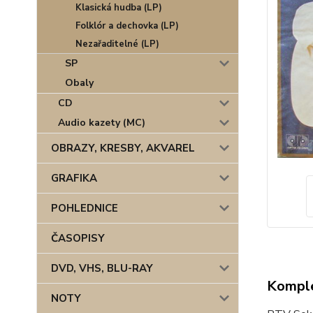
Klasická hudba (LP)
Folklór a dechovka (LP)
Nezařaditelné (LP)
SP
Obaly
CD
Audio kazety (MC)
OBRAZY, KRESBY, AKVAREL
GRAFIKA
POHLEDNICE
ČASOPISY
DVD, VHS, BLU-RAY
Komple
NOTY