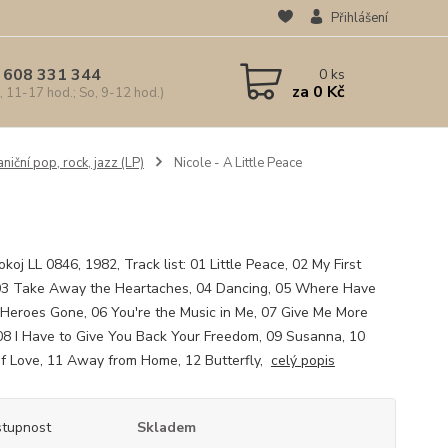
Přihlášení
 608 331 344
0
ks
za
0 Kč
, 11-17 hod.; So, 9-12 hod.)
niční pop, rock, jazz (LP)
Nicole - A Little Peace
oj LL 0846, 1982, Track list: 01 Little Peace, 02 My First
03 Take Away the Heartaches, 04 Dancing, 05 Where Have
 Heroes Gone, 06 You're the Music in Me, 07 Give Me More
08 I Have to Give You Back Your Freedom, 09 Susanna, 10
f Love, 11 Away from Home, 12 Butterfly,
celý popis
tupnost
Skladem