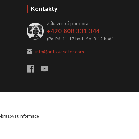
Kontakty
Zákaznická podpora
+420 608 331 344
(Po-Pá, 11-17 hod.; So, 9-12 hod.)
info@antikvariatcz.com
obrazovat informace