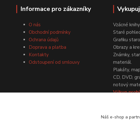
Informace pro zákazníky
Vykupu
O nás
Vzácné knihy
Obchodní podmínky
Staré pohled
Ochrana údajů
Grafiku star
Doprava a platba
Obrazy a kre
Kontakty
Známky, staré
Odstoupení od smlouvy
materiál.
Plakáty, map
CD, DVD, gr
notový mater
Výkup probí
dohodě.
Náš e-shop a partn