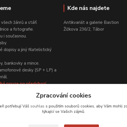
jeme
Kde nás najdete
 všech žánrů a stáří.
Antikvariát a galerie Bastion
nice a fotografie.
Žižkova 236/2, Tábor
ou i současnou.
sby.
 dopisy a jiný filatelistický
y, bankovky a mince.
amofonové desky (SP + LP) a
iál.
há pouze po předchozí
Zpracování cookies
eři potřebují Váš
souhlas
s použitím souborů cookies, aby Vám mohli z
týkající se Vašich zájmů.
Upravit sběr cookies.