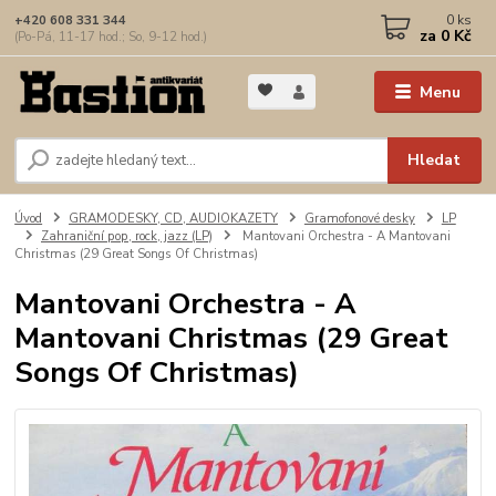
0
ks
+420 608 331 344
za
0 Kč
(Po-Pá, 11-17 hod.; So, 9-12 hod.)
Menu
Hledat
Úvod
GRAMODESKY, CD, AUDIOKAZETY
Gramofonové desky
LP
Zahraniční pop, rock, jazz (LP)
Mantovani Orchestra - A Mantovani
Christmas (29 Great Songs Of Christmas)
Mantovani Orchestra - A
Mantovani Christmas (29 Great
Songs Of Christmas)