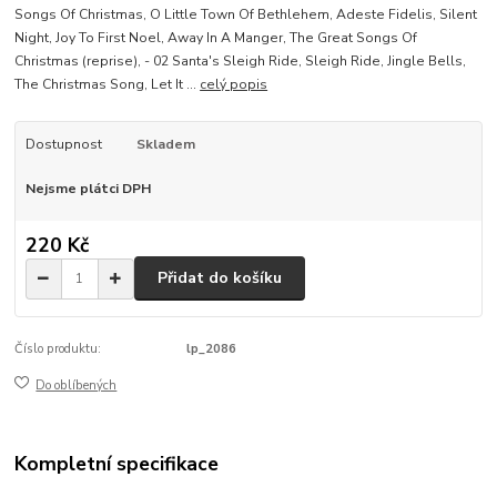
Songs Of Christmas, O Little Town Of Bethlehem, Adeste Fidelis, Silent
Night, Joy To First Noel, Away In A Manger, The Great Songs Of
Christmas (reprise), - 02 Santa's Sleigh Ride, Sleigh Ride, Jingle Bells,
The Christmas Song, Let It ...
celý popis
Dostupnost
Skladem
Nejsme plátci DPH
220 Kč
Přidat do košíku
Číslo produktu:
lp_2086
Do oblíbených
Kompletní specifikace