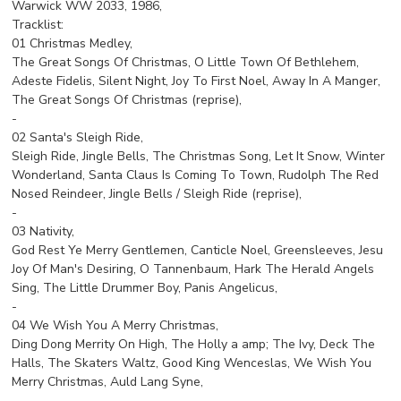
Warwick WW 2033, 1986,
Tracklist:
01 Christmas Medley,
The Great Songs Of Christmas, O Little Town Of Bethlehem,
Adeste Fidelis, Silent Night, Joy To First Noel, Away In A Manger,
The Great Songs Of Christmas (reprise),
-
02 Santa's Sleigh Ride,
Sleigh Ride, Jingle Bells, The Christmas Song, Let It Snow, Winter
Wonderland, Santa Claus Is Coming To Town, Rudolph The Red
Nosed Reindeer, Jingle Bells / Sleigh Ride (reprise),
-
03 Nativity,
God Rest Ye Merry Gentlemen, Canticle Noel, Greensleeves, Jesu
Joy Of Man's Desiring, O Tannenbaum, Hark The Herald Angels
Sing, The Little Drummer Boy, Panis Angelicus,
-
04 We Wish You A Merry Christmas,
Ding Dong Merrity On High, The Holly a amp; The Ivy, Deck The
Halls, The Skaters Waltz, Good King Wenceslas, We Wish You
Merry Christmas, Auld Lang Syne,