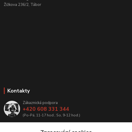
Žižkova 236/2, Tábor
Kontakty
Zákaznická podpora
+420 608 331 344
(Po-Pá, 11-17 hod.; So, 9-12 hod.)
info@antikvariatcz.com