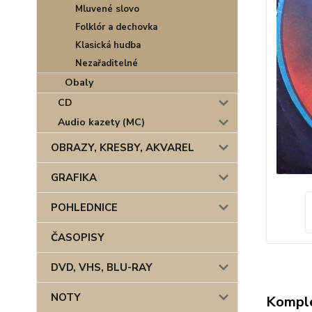
Mluvené slovo
Folklór a dechovka
Klasická hudba
Nezařaditelné
Obaly
CD
Audio kazety (MC)
OBRAZY, KRESBY, AKVAREL
GRAFIKA
POHLEDNICE
ČASOPISY
DVD, VHS, BLU-RAY
NOTY
Komple