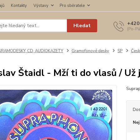
ajů
Kontakty
Výstavy
Pro sběratele
+420
Hledat
(Po-Pá
GRAMODESKY, CD, AUDIOKAZETY
Gramofonové desky
SP
Česk
slav Štaidl - Mží ti do vlasů / Už
Suprap
Dos
Nej