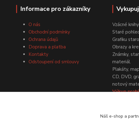
Informace pro zákazníky
Vykupu
O nás
Vzácné knihy
Obchodní podmínky
Staré pohled
Ochrana údajů
Grafiku star
Doprava a platba
Obrazy a kre
Kontakty
Známky, staré
Odstoupení od smlouvy
materiál.
Plakáty, map
CD, DVD, gr
notový mater
Výkup probí
dohodě.
Náš e-shop a partn