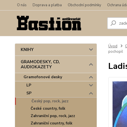
O nás
Doprava a platba
Obchodní podmínky
Ochrana úd
Úvod
KNIHY
pochopil
GRAMODESKY, CD,
Ladi
AUDIOKAZETY
Gramofonové desky
LP
SP
Český pop, rock, jazz
České country, folk
Zahraniční pop, rock, jazz
Zahraniční country, folk