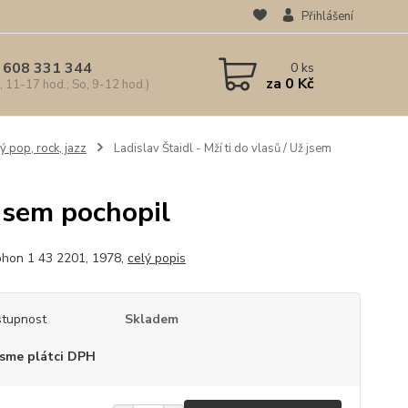
Přihlášení
 608 331 344
0
ks
za
0 Kč
, 11-17 hod.; So, 9-12 hod.)
ý pop, rock, jazz
Ladislav Štaidl - Mží ti do vlasů / Už jsem
 jsem pochopil
hon 1 43 2201, 1978,
celý popis
tupnost
Skladem
sme plátci DPH