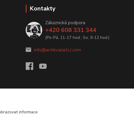
Kontakty
Zákaznická podpora
+420 608 331 344
(Po-Pá, 11-17 hod.; So, 9-12 hod.)
info@antikvariatcz.com
obrazovat informace