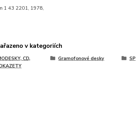
n 1 43 2201, 1978,
zařazeno v kategoriích
ODESKY, CD,
Gramofonové desky
SP
OKAZETY