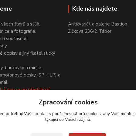
jeme
Kde nás najdete
 všech žánrů a stáří.
Antikvariát a galerie Bastion
nice a fotografie.
Žižkova 236/2, Tábor
ou i současnou.
sby.
 dopisy a jiný filatelistický
y, bankovky a mince.
amofonové desky (SP + LP) a
iál.
há pouze po předchozí
Zpracování cookies
eři potřebují Váš
souhlas
s použitím souborů cookies, aby Vám mohli z
týkající se Vašich zájmů.
Upravit sběr cookies.