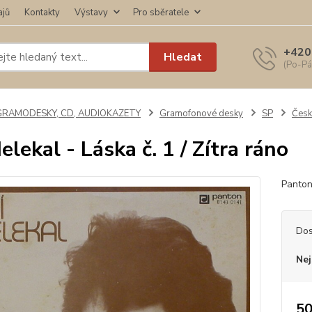
ajů
Kontakty
Výstavy
Pro sběratele
+420
Hledat
(Po-Pá
GRAMODESKY, CD, AUDIOKAZETY
Gramofonové desky
SP
Česk
Helekal - Láska č. 1 / Zítra ráno
Panton
Dos
Nej
50