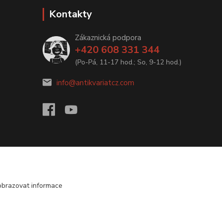
Kontakty
Zákaznická podpora
+420 608 331 344
(Po-Pá, 11-17 hod.; So, 9-12 hod.)
info@antikvariatcz.com
obrazovat informace