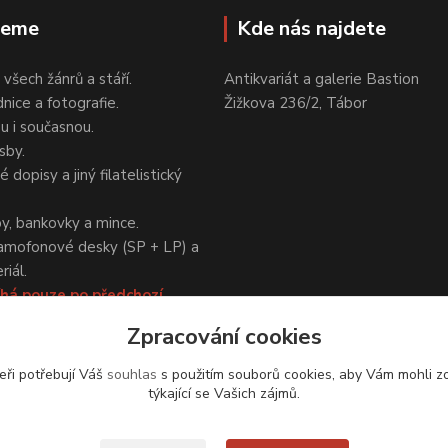
jeme
Kde nás najdete
 všech žánrů a stáří.
Antikvariát a galerie Bastion
nice a fotografie.
Žižkova 236/2, Tábor
ou i současnou.
sby.
 dopisy a jiný filatelistický
y, bankovky a mince.
amofonové desky (SP + LP) a
iál.
há pouze po předchozí
Zpracování cookies
eři potřebují Váš
souhlas
s použitím souborů cookies, aby Vám mohli z
týkající se Vašich zájmů.
Upravit sběr cookies.