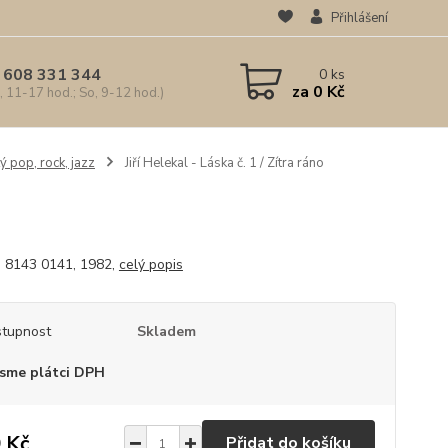
Přihlášení
 608 331 344
0
ks
za
0 Kč
, 11-17 hod.; So, 9-12 hod.)
ý pop, rock, jazz
Jiří Helekal - Láska č. 1 / Zítra ráno
 8143 0141, 1982,
celý popis
tupnost
Skladem
sme plátci DPH
 Kč
Přidat do košíku