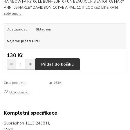
RAINBOW FAIRY, 06 LE BONHEUR, 07 UN BEAU JOUR BIENTOT, 08 MARY
ANN, 09 HARLEY DAVIDSON, 10 I'VE A PAL, 11 IT LOOKED LIKE RAIN,
celý popis
Dostupnost
Skladem
Nejsme plátci DPH
130 Kč
Přidat do košíku
Číslo produktu:
lp_0564
Do oblíbených
Kompletní specifikace
Supraphon 1113 2438 H,
1978,