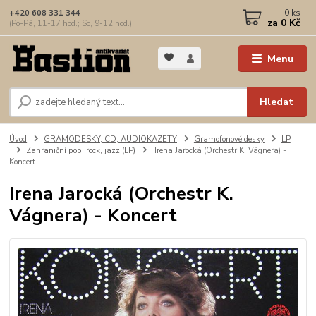
0
ks
+420 608 331 344
za
0 Kč
(Po-Pá, 11-17 hod.; So, 9-12 hod.)
Menu
Hledat
Úvod
GRAMODESKY, CD, AUDIOKAZETY
Gramofonové desky
LP
Zahraniční pop, rock, jazz (LP)
Irena Jarocká (Orchestr K. Vágnera) -
Koncert
Irena Jarocká (Orchestr K.
Vágnera) - Koncert