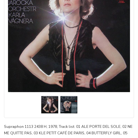
Supraphon 1113 2438 H, 1978, Track list: 01 ALE PORTE DEL SOLE, 02 NE
ME QUITTE PAS, 03 KLE PETIT CAFÉ DE PARIS, 04 BUTTERFLY GIRL, 05