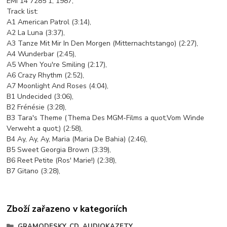
EMI 14 7285 1, 1987,
Track list:
A1 American Patrol (3:14),
A2 La Luna (3:37),
A3 Tanze Mit Mir In Den Morgen (Mitternachtstango) (2:27),
A4 Wunderbar (2:45),
A5 When You're Smiling (2:17),
A6 Crazy Rhythm (2:52),
A7 Moonlight And Roses (4:04),
B1 Undecided (3:06),
B2 Frénésie (3:28),
B3 Tara's Theme (Thema Des MGM-Films a quot;Vom Winde
Verweht a quot;) (2:58),
B4 Ay, Ay, Ay, Maria (Maria De Bahia) (2:46),
B5 Sweet Georgia Brown (3:39),
B6 Reet Petite (Ros' Marie!) (2:38),
B7 Gitano (3:28),
Zboží zařazeno v kategoriích
GRAMODESKY, CD, AUDIOKAZETY