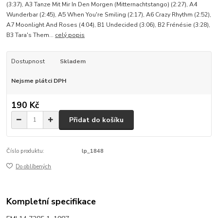
(3:37), A3 Tanze Mit Mir In Den Morgen (Mitternachtstango) (2:27), A4
Wunderbar (2:45), A5 When You're Smiling (2:17), A6 Crazy Rhythm (2:52),
A7 Moonlight And Roses (4:04), B1 Undecided (3:06), B2 Frénésie (3:28),
B3 Tara's Them...
celý popis
Dostupnost
Skladem
Nejsme plátci DPH
190 Kč
Přidat do košíku
Číslo produktu:
lp_1848
Do oblíbených
Kompletní specifikace