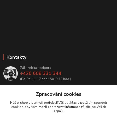
Kontakty
Zákaznická podpora
+420 608 331 344
(Po-Pá, 11-17 hod.; So, 9-12 hod.)
info@antikvariatcz.com
Zpracování cookies
Náš e-shop a partneři potřebují Váš
souhlas
s použitím souborů
cookies, aby Vám mohli zobrazovat informace týkající se Vašich
zájmů.