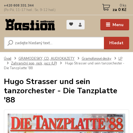
0
ks
+420 608 331 344
za
0 Kč
(Po-Pá, 11-17 hod.; So, 9-12 hod.)
Menu
Hledat
Úvod
GRAMODESKY, CD, AUDIOKAZETY
Gramofonové desky
LP
Zahraniční pop, rock, jazz (LP)
Hugo Strasser und sein tanzorchester -
Die Tanzplatte '88
Hugo Strasser und sein
tanzorchester - Die Tanzplatte
'88