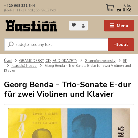
0
ks
+420 608 331 344
za
0 Kč
(Po-Pá, 11-17 hod.; So, 9-12 hod.)
Menu
Hledat
Úvod
GRAMODESKY, CD, AUDIOKAZETY
Gramofonové desky
SP
Klasická hudba
Georg Benda - Trio-Sonate E-dur für zwei Violinen und
Klavier
Georg Benda - Trio-Sonate E-dur
für zwei Violinen und Klavier