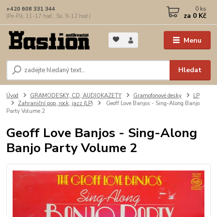
0
ks
+420 608 331 344
za
0 Kč
(Po-Pá, 11-17 hod.; So, 9-12 hod.)
Menu
Hledat
Úvod
GRAMODESKY, CD, AUDIOKAZETY
Gramofonové desky
LP
Zahraniční pop, rock, jazz (LP)
Geoff Love Banjos - Sing-Along Banjo
Party Volume 2
Geoff Love Banjos - Sing-Along
Banjo Party Volume 2