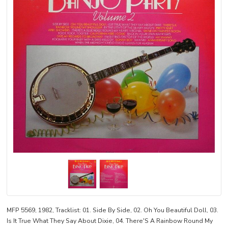
MFP 5569, 1982, Tracklist: 01. Side By Side, 02. Oh You Beautiful Doll, 03.
Is It True What They Say About Dixie, 04. There'S A Rainbow Round My