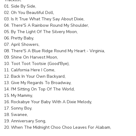
01. Side By Side,
02. Oh You Beautiful Doll,
03. Is It True What They Say About Dixie,
04. There'S A Rainbow Round My Shoulder,
05. By The Light Of The Silvery Moon,
06. Pretty Baby,
07. April Showers,
08. There'S A Blue Ridge Round My Heart - Virginia,
09. Shine On Harvest Moon,
10. Toot Toot Tootsie (Good'Bye),
11. California Here I Come,
12. Back In Your Own Backyard,
13. Give My Regards To Broadway,
14. I'M Sitting On Top Of The World,
15. My Mammy,
16. Rockabye Your Baby With A Dixie Melody,
17. Sonny Boy,
18. Swanee,
19. Anniversary Song,
20. When The Midnight Choo Choo Leaves For Alabam,