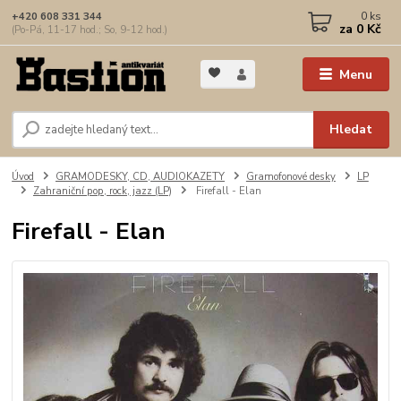
0
ks
+420 608 331 344
za
0 Kč
(Po-Pá, 11-17 hod.; So, 9-12 hod.)
Menu
Hledat
Úvod
GRAMODESKY, CD, AUDIOKAZETY
Gramofonové desky
LP
Zahraniční pop, rock, jazz (LP)
Firefall - Elan
Firefall - Elan