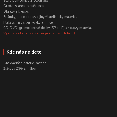
Staré pohlednice a fotografie.
Grafiku starou i současnou.
Obrazy a kresby.
Známky, staré dopisy a jiný filatelistický materiál.
Plakáty, mapy, bankovky a mince.
CD, DVD, gramofonové desky (SP + LP) a notový materiál.
Výkup probíhá pouze po předchozí dohodě.
Kde nás najdete
Antikvariát a galerie Bastion
Žižkova 236/2, Tábor