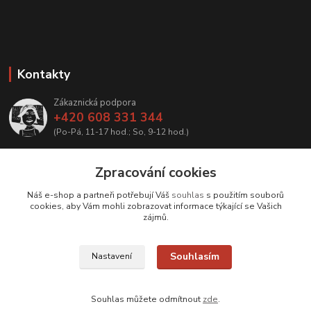
Kontakty
Zákaznická podpora
+420 608 331 344
(Po-Pá, 11-17 hod.; So, 9-12 hod.)
info@antikvariatcz.com
Zpracování cookies
Náš e-shop a partneři potřebují Váš
souhlas
s použitím souborů
cookies, aby Vám mohli zobrazovat informace týkající se Vašich
zájmů.
Upravit sběr cookies.
Souhlasím
Nastavení
© Antikvariát a galerie Bastion
Souhlas můžete odmítnout
zde
.