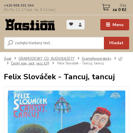
0
ks
+420 608 331 344
za
0 Kč
(Po-Pá, 11-17 hod.; So, 9-12 hod.)
Menu
Hledat
Úvod
GRAMODESKY, CD, AUDIOKAZETY
Gramofonové desky
LP
Český pop, rock, jazz (LP)
Felix Slováček - Tancuj, tancuj
Felix Slováček - Tancuj, tancuj