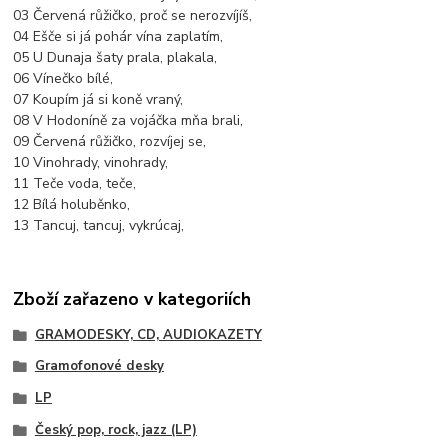
03 Červená růžičko, proč se nerozvíjíš,
04 Ešče si já pohár vína zaplatím,
05 U Dunaja šaty prala, plakala,
06 Vínečko bílé,
07 Koupím já si koně vraný,
08 V Hodoníně za vojáčka mňa brali,
09 Červená růžičko, rozvíjej se,
10 Vinohrady, vinohrady,
11 Teče voda, teče,
12 Bílá holuběnko,
13 Tancuj, tancuj, vykrúcaj,
Zboží zařazeno v kategoriích
GRAMODESKY, CD, AUDIOKAZETY
Gramofonové desky
LP
Český pop, rock, jazz (LP)