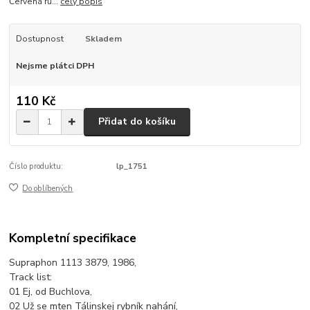
Červená rů...
celý popis
Dostupnost
Skladem
Nejsme plátci DPH
110 Kč
Přidat do košíku
Číslo produktu:
lp_1751
Do oblíbených
Kompletní specifikace
Supraphon 1113 3879, 1986,
Track list:
01 Ej, od Buchlova,
02 Už se mten Tálinskej rybník nahání,