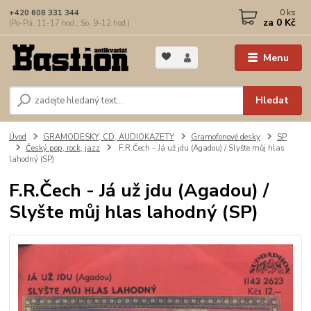
0
ks
+420 608 331 344
za
0 Kč
(Po-Pá, 11-17 hod.; So, 9-12 hod.)
Menu
Hledat
Úvod
GRAMODESKY, CD, AUDIOKAZETY
Gramofonové desky
SP
Český pop, rock, jazz
F.R.Čech - Já už jdu (Agadou) / Slyšte můj hlas
lahodný (SP)
F.R.Čech - Já už jdu (Agadou) /
Slyšte můj hlas lahodný (SP)