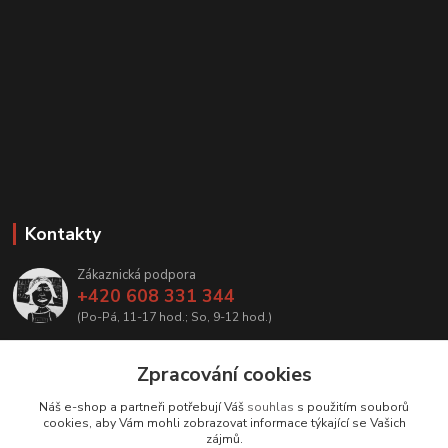
Kontakty
Zákaznická podpora
+420 608 331 344
(Po-Pá, 11-17 hod.; So, 9-12 hod.)
info@antikvariatcz.com
Zpracování cookies
Náš e-shop a partneři potřebují Váš
souhlas
s použitím souborů
cookies, aby Vám mohli zobrazovat informace týkající se Vašich
zájmů.