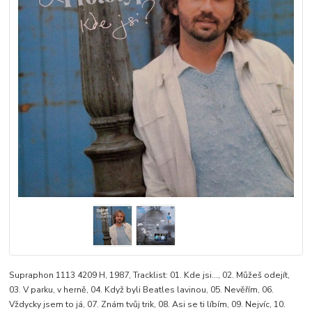
Supraphon 1113 4209 H, 1987, Tracklist: 01. Kde jsi..., 02. Můžeš odejít,
03. V parku, v herně, 04. Když byli Beatles lavinou, 05. Nevěřím, 06.
Vždycky jsem to já, 07. Znám tvůj trik, 08. Asi se ti líbím, 09. Nejvíc, 10.