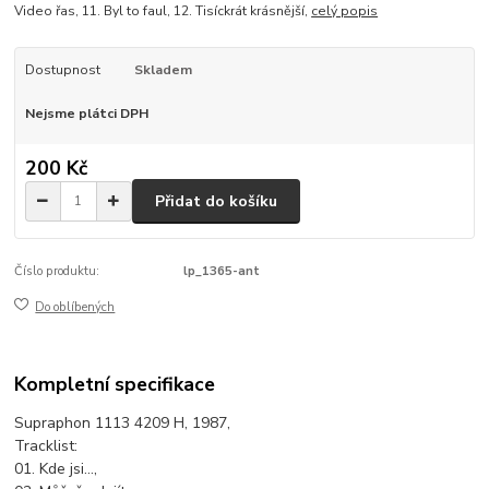
Video řas, 11. Byl to faul, 12. Tisíckrát krásnější,
celý popis
Dostupnost
Skladem
Nejsme plátci DPH
200 Kč
Přidat do košíku
Číslo produktu:
lp_1365-ant
Do oblíbených
Kompletní specifikace
Supraphon 1113 4209 H, 1987,
Tracklist:
01. Kde jsi...,