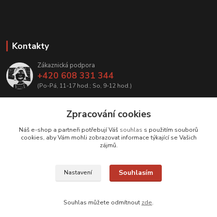
Kontakty
Zákaznická podpora
+420 608 331 344
(Po-Pá, 11-17 hod.; So, 9-12 hod.)
info@antikvariatcz.com
Zpracování cookies
Náš e-shop a partneři potřebují Váš
souhlas
s použitím souborů
cookies, aby Vám mohli zobrazovat informace týkající se Vašich
zájmů.
Upravit sběr cookies.
Souhlasím
Nastavení
© Antikvariát a galerie Bastion
Souhlas můžete odmítnout
zde
.