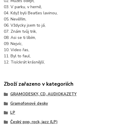
02. Můžeš odejít,
03. V parku, v herně,
04. Když byli Beatles lavinou,
05. Nevěřím,
06. Vždycky jsem to já,
07. Znám tvůj trik,
08. Asi se ti líbím,
09. Nejvíc,
10. Video řas,
11. Byl to faul,
12. Tisíckrát krásnější,
Zboží zařazeno v kategoriích
GRAMODESKY, CD, AUDIOKAZETY
Gramofonové desky
LP
Český pop, rock, jazz (LP)