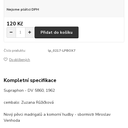
Nejsme plátci DPH
120 Kč
Přidat do košíku
Číslo produktu:
lp_0217-LPBOX7
Do oblíbených
Kompletní specifikace
Supraphon - DV 5860, 1962
cembalo: Zuzana Růžičková
Nový pěvci madrigalů a komorní hudby - sbormistr Miroslav
Venhoda