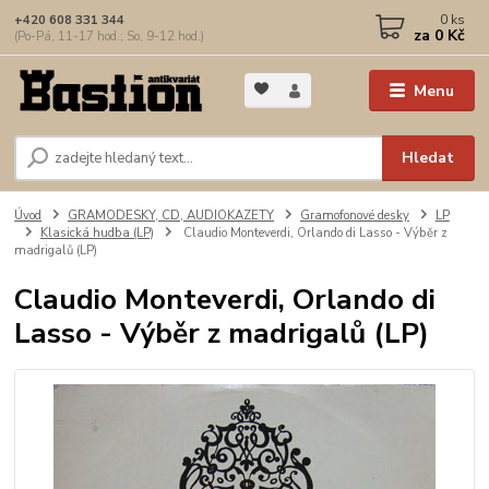
0
ks
+420 608 331 344
za
0 Kč
(Po-Pá, 11-17 hod.; So, 9-12 hod.)
Menu
Hledat
Úvod
GRAMODESKY, CD, AUDIOKAZETY
Gramofonové desky
LP
Klasická hudba (LP)
Claudio Monteverdi, Orlando di Lasso - Výběr z
madrigalů (LP)
Claudio Monteverdi, Orlando di
Lasso - Výběr z madrigalů (LP)