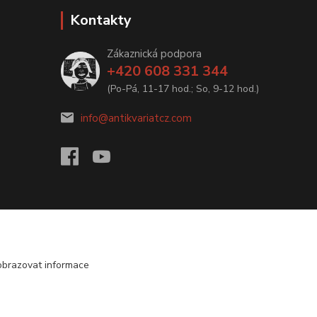
Kontakty
Zákaznická podpora
+420 608 331 344
(Po-Pá, 11-17 hod.; So, 9-12 hod.)
info@antikvariatcz.com
obrazovat informace