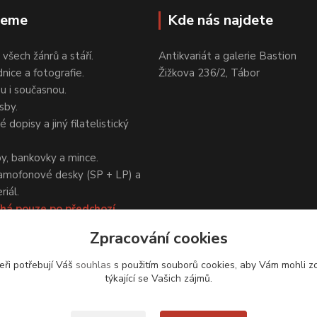
jeme
Kde nás najdete
 všech žánrů a stáří.
Antikvariát a galerie Bastion
nice a fotografie.
Žižkova 236/2, Tábor
ou i současnou.
sby.
 dopisy a jiný filatelistický
y, bankovky a mince.
amofonové desky (SP + LP) a
iál.
há pouze po předchozí
Zpracování cookies
eři potřebují Váš
souhlas
s použitím souborů cookies, aby Vám mohli z
týkající se Vašich zájmů.
Upravit sběr cookies.