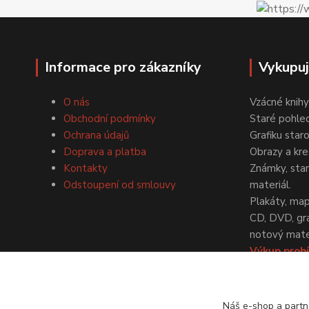
Informace pro zákazníky
Vykupu
O nás
Vzácné knihy
Obchodní podmínky
Staré pohled
Ochrana údajů
Grafiku star
Doprava a platba
Obrazy a kre
Kontakty
Známky, staré
Odstoupení od smlouvy
materiál.
Plakáty, map
CD, DVD, gr
notový mater
Výkup probí
dohodě.
Náš e-shop a partn