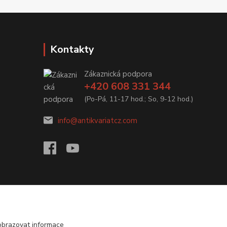
Kontakty
Zákaznická podpora
+420 608 331 344
(Po-Pá, 11-17 hod.; So, 9-12 hod.)
info@antikvariatcz.com
obrazovat informace