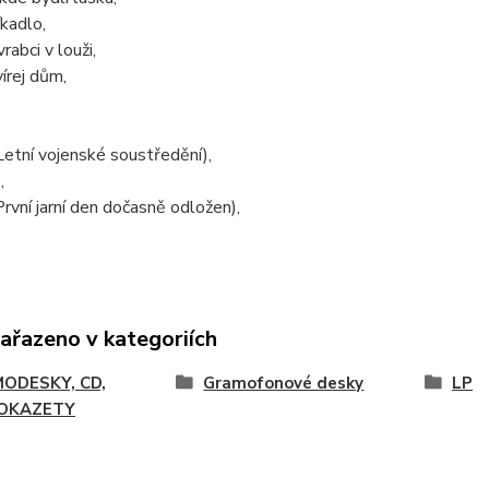
íkadlo,
rabci v louži,
írej dům,
etní vojenské soustředění),
,
rvní jarní den dočasně odložen),
zařazeno v kategoriích
ODESKY, CD,
Gramofonové desky
LP
OKAZETY