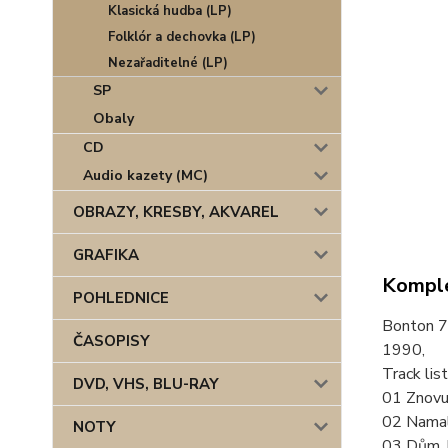
Klasická hudba (LP)
Folklór a dechovka (LP)
Nezařaditelné (LP)
SP
Obaly
CD
Audio kazety (MC)
OBRAZY, KRESBY, AKVAREL
GRAFIKA
Komple
POHLEDNICE
Bonton 
ČASOPISY
1990,
Track list
DVD, VHS, BLU-RAY
01 Znovu
02 Namal
NOTY
03 Dům, k