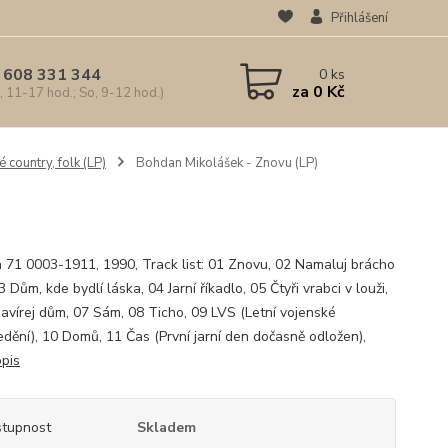
Přihlášení
 608 331 344
0
ks
za
0 Kč
, 11-17 hod.; So, 9-12 hod.)
 country, folk (LP)
Bohdan Mikolášek - Znovu (LP)
 71 0003-1911, 1990, Track list: 01 Znovu, 02 Namaluj brácho
 Dům, kde bydlí láska, 04 Jarní říkadlo, 05 Čtyři vrabci v louži,
avírej dům, 07 Sám, 08 Ticho, 09 LVS (Letní vojenské
edění), 10 Domů, 11 Čas (První jarní den dočasně odložen),
opis
tupnost
Skladem