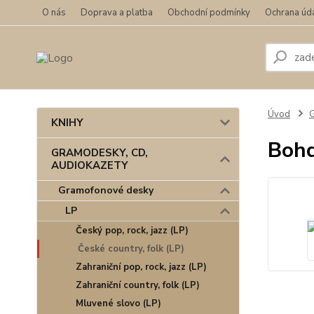
O nás
Doprava a platba
Obchodní podmínky
Ochrana úd
Úvod
KNIHY
Bohd
GRAMODESKY, CD,
AUDIOKAZETY
Gramofonové desky
LP
Český pop, rock, jazz (LP)
České country, folk (LP)
Zahraniční pop, rock, jazz (LP)
Zahraniční country, folk (LP)
Mluvené slovo (LP)