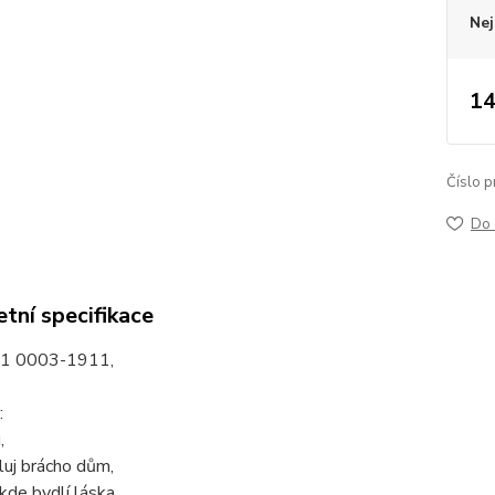
Nej
14
Číslo p
Do 
tní specifikace
71 0003-1911,
:
,
uj brácho dům,
de bydlí láska,