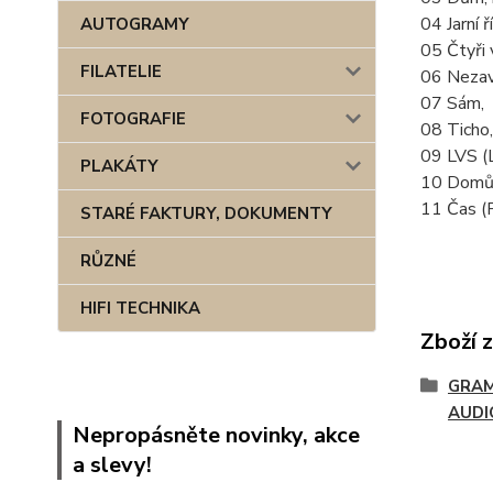
04 Jarní ř
AUTOGRAMY
05 Čtyři v
FILATELIE
06 Nezav
07 Sám,
FOTOGRAFIE
08 Ticho,
09 LVS (L
PLAKÁTY
10 Domů
11 Čas (P
STARÉ FAKTURY, DOKUMENTY
RŮZNÉ
HIFI TECHNIKA
Zboží 
GRAM
AUDI
Nepropásněte novinky, akce
a slevy!