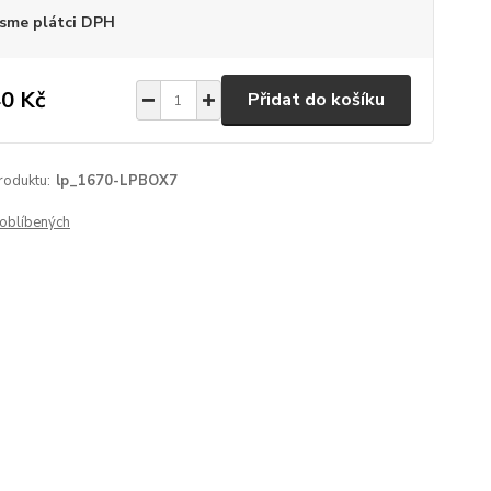
sme plátci DPH
0 Kč
Přidat do košíku
roduktu:
lp_1670-LPBOX7
oblíbených