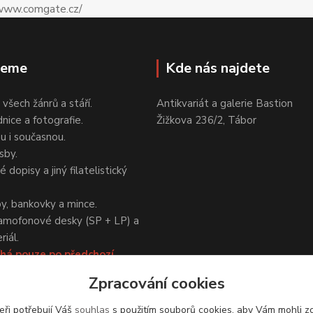
jeme
Kde nás najdete
 všech žánrů a stáří.
Antikvariát a galerie Bastion
nice a fotografie.
Žižkova 236/2, Tábor
ou i současnou.
sby.
 dopisy a jiný filatelistický
y, bankovky a mince.
amofonové desky (SP + LP) a
iál.
há pouze po předchozí
Zpracování cookies
eři potřebují Váš
souhlas
s použitím souborů cookies, aby Vám mohli z