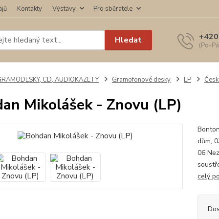
ajů
Kontakty
Výstavy
Pro sběratele
+420
Hledat
(Po-Pá
GRAMODESKY, CD, AUDIOKAZETY
Gramofonové desky
LP
České
an Mikolášek - Znovu (LP)
Bonton
dům, 03
06 Nez
soustř
celý p
Dos