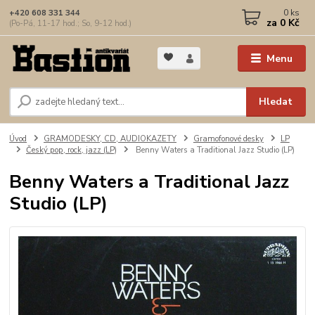
0
ks
+420 608 331 344
za
0 Kč
(Po-Pá, 11-17 hod.; So, 9-12 hod.)
Menu
Hledat
Úvod
GRAMODESKY, CD, AUDIOKAZETY
Gramofonové desky
LP
Český pop, rock, jazz (LP)
Benny Waters a Traditional Jazz Studio (LP)
Benny Waters a Traditional Jazz
Studio (LP)