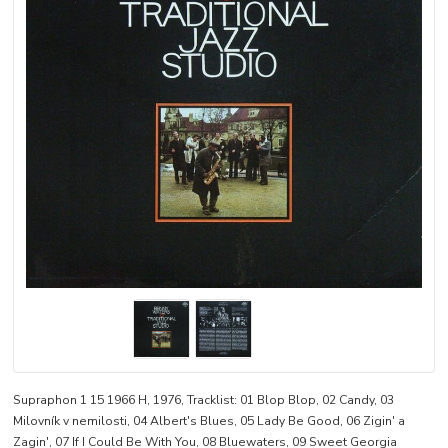
Supraphon 1 15 1966 H, 1976, Tracklist: 01 Blop Blop, 02 Candy, 03
Milovník v nemilosti, 04 Albert's Blues, 05 Lady Be Good, 06 Zigin' a
Zagin', 07 If I Could Be With You, 08 Bluewaters, 09 Sweet Georgia