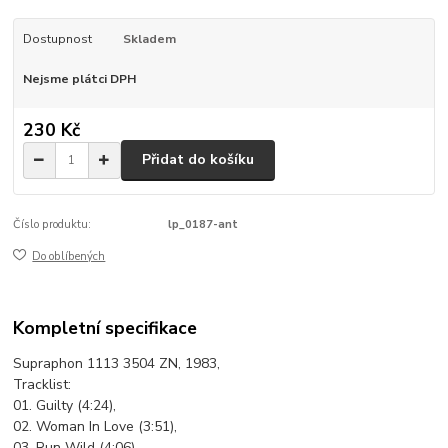
Dostupnost
Skladem
Nejsme plátci DPH
230 Kč
Přidat do košíku
Číslo produktu:
lp_0187-ant
Do oblíbených
Kompletní specifikace
Supraphon 1113 3504 ZN, 1983,
Tracklist:
01. Guilty (4:24),
02. Woman In Love (3:51),
03. Run Wild (4:06),