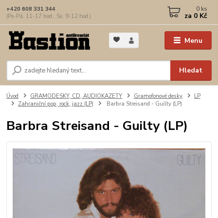
0
ks
+420 608 331 344
za
0 Kč
(Po-Pá, 11-17 hod.; So, 9-12 hod.)
Menu
Hledat
Úvod
GRAMODESKY, CD, AUDIOKAZETY
Gramofonové desky
LP
Zahraniční pop, rock, jazz (LP)
Barbra Streisand - Guilty (LP)
Barbra Streisand - Guilty (LP)