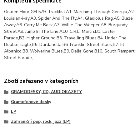
Kompletní specifikace
Golden Hour GH 579, Tracklist:A1. Marching Through Georgia,A2.
Louisian-i-ay,A3. Spider And The Fly,A4. Gladiolus Rag,A5. Blaze
Away,A6. Carry Me Back,A7. Willie The Weeper,A8. Burgundy
Street,A9. Jump In The Line,A10. C.R.E. March,B1. Easter
Parade,B2. Higher Ground,B3. Travelling Blues,B4. Under The
Double Eagle,B5. Dardanella,B6. Franklin Street Blues,B7. El
Albanico,B8. Wolverine Blues,B9. Delia Gone,B10. South Rampart
Street Parade,
Zboží zařazeno v kategoriích
GRAMODESKY, CD, AUDIOKAZETY
Gramofonové desky
LP
Zahraniční pop, rock, jazz (LP)