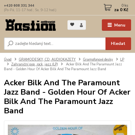
0
ks
+420 608 331 344
za
0 Kč
(Po-Pá, 11-17 hod.; So, 9-12 hod.)
Menu
Hledat
Úvod
GRAMODESKY, CD, AUDIOKAZETY
Gramofonové desky
LP
Zahraniční pop, rock, jazz (LP)
Acker Bilk And The Paramount Jazz
Band - Golden Hour Of Acker Bilk And The Paramount Jazz Band
Acker Bilk And The Paramount
Jazz Band - Golden Hour Of Acker
Bilk And The Paramount Jazz
Band