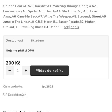
Golden Hour GH 579, Tracklist:A1. Marching Through Georgia,A2.
Louisian-i-ay,A3. Spider And The Fly,A4. Gladiolus Rag,A5. Blaze
Away,A6. Carry Me Back,A7. Willie The Weeper,A8. Burgundy Street,A9.
Jump In The Line,A10. C.R.E. March,B1. Easter Parade,B2. Higher
Ground,B3. Travelling Blues,B4. Under T...
celý popis
Dostupnost
Skladem
Nejsme plátci DPH
200 Kč
Přidat do košíku
Číslo produktu:
lp_2828
Do oblíbených