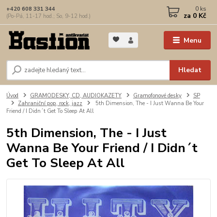
0
ks
+420 608 331 344
za
0 Kč
(Po-Pá, 11-17 hod.; So, 9-12 hod.)
Menu
Hledat
Úvod
GRAMODESKY, CD, AUDIOKAZETY
Gramofonové desky
SP
Zahraniční pop, rock, jazz
5th Dimension, The - I Just Wanna Be Your
Friend / I Didn´t Get To Sleep At All
5th Dimension, The - I Just
Wanna Be Your Friend / I Didn´t
Get To Sleep At All