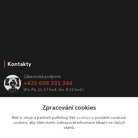
Kontakty
Zákaznická podpora
+420 608 331 344
(Po-Pá, 11-17 hod.; So, 9-12 hod.)
info@antikvariatcz.com
Zpracování cookies
Náš e-shop a partneři potřebují Váš
souhlas
s použitím souborů
cookies, aby Vám mohli zobrazovat informace týkající se Vašich
zájmů.